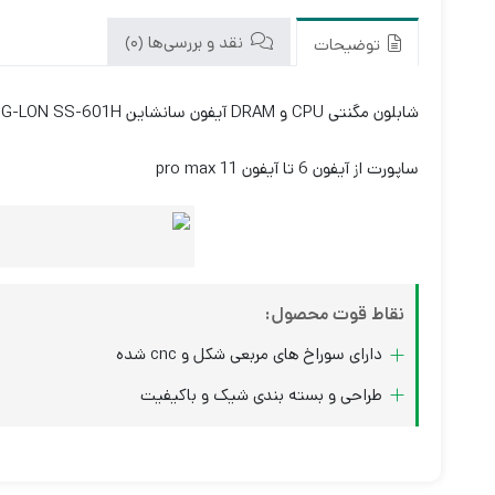
نقد و بررسی‌ها (0)
توضیحات
شابلون مگنتی CPU و DRAM آیفون سانشاین G-LON SS-601H با کیفیت و قیمت مناسب و مقرون به صرفه
ساپورت از آیفون 6 تا آیفون 11 pro max
نقاط قوت محصول:
دارای سوراخ های مربعی شکل و cnc شده
طراحی و بسته بندی شیک و باکیفیت