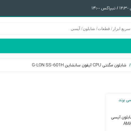
١
شابلون مگنتی CPU آیفون سانشاین G-LON SS-601H
هیتر | هویه
قطعات آیفون 6
پری هیتر
قطعات آیفون 6Plus
ن
ق
بلون آیسی