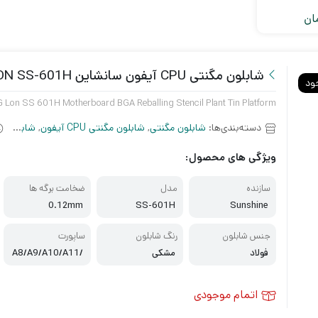
ان
شابلون مگنتی CPU آیفون سانشاین G-LON SS-601H
ود
G Lon SS 601H Motherboard BGA Reballing Stencil Plant Tin Platform
دسته‌بندی‌ها:
شابلون مگنتی
,
شابلون مگنتی CPU آیفون
,
شابلون موبایل
ویژگی های محصول:
سازنده
مدل
ضخامت برگه ها
0.12mm
SS-601H
Sunshine
جنس شابلون
رنگ شابلون
ساپورت
فولاد
مشکی
A8/A9/A10/A11/
A12/A13
اتمام موجودی