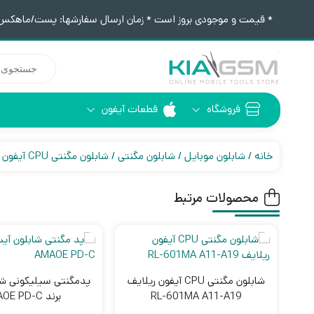
* قیمت و موجودی بروز است * زمان ارسال سفارشها: پست/ماهکس ١٢:٣٠ / تیپاکس ۴:٠٠
جستجوی
محصولات
فروشگاه
قطعات آیفون
آیفون 6
ابزار لحیم کاری
خانه
شابلون موبایل
شابلون مگنتی
شابلون مگنتی CPU آیفون
محصولات مرتبط
شابلون مگنتی CPU آیفون ریلایف
پدمگنتی سیلیکونی شا
RL-601MA A11-A19
برند AMAOE PD-C