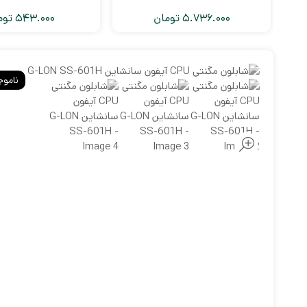
5.736.000
تومان
543.000
توم
ناموج