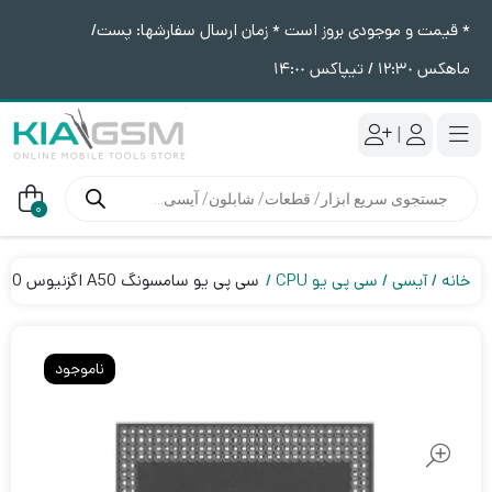
* قیمت و موجودی بروز است * زمان ارسال سفارشها: پست/
ماهکس ١٢:٣٠ / تیپاکس ١۴:٠٠
|
جستجوی
محصولات
0
خانه
آیسی
سی پی یو CPU
سی پی یو سامسونگ A50 اگزنیوس Exynos 9610
ناموجود