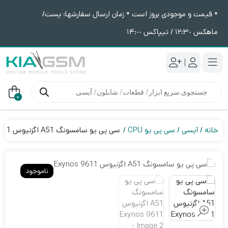
* قیمت و موجودی بروز است * زمان ارسال سفارشها: پست/
ماهکس ١٢:٣٠ / تیپاکس ١۴:٠٠
|
جستجوی
محصولات
0
خانه
آیسی
سی پی یو CPU
سی پی یو سامسونگ A51 اگزنیوس Exynos 9611
ناموجود