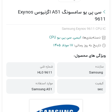
سی پی یو سامسونگ A51 اگزنیوس Exynos
9611
Samsung Exynos 9611 CPU IC
دسته‌بندی‌ها:
آیسی
,
سی پی یو CPU
تاریخ به روز رسانی:
17 مرداد 1405
ویژگی های محصول:
سازنده
شماره فنی
9611 HL0
Samsung
کیفیت
موارد استفاده
Samsung A51
sec