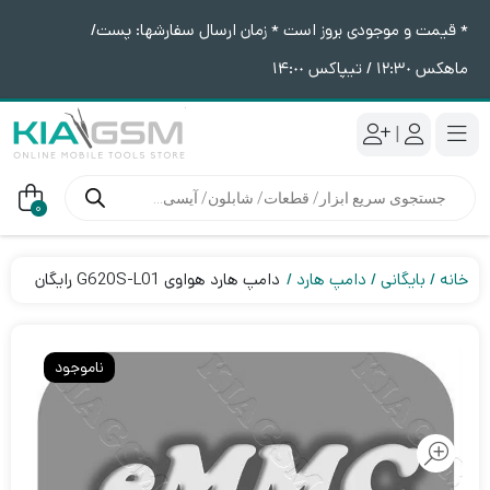
* قیمت و موجودی بروز است * زمان ارسال سفارشها: پست/
ماهکس ١٢:٣٠ / تیپاکس ١۴:٠٠
|
جستجوی
محصولات
0
خانه
بایگانی
دامپ هارد
دامپ هارد هواوی G620S-L01 رایگان
ناموجود