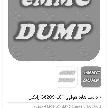
دامپ هارد هواوی G620S-L01 رایگان
Huawei G620S-L01 eMMC Dump and Boot Repair