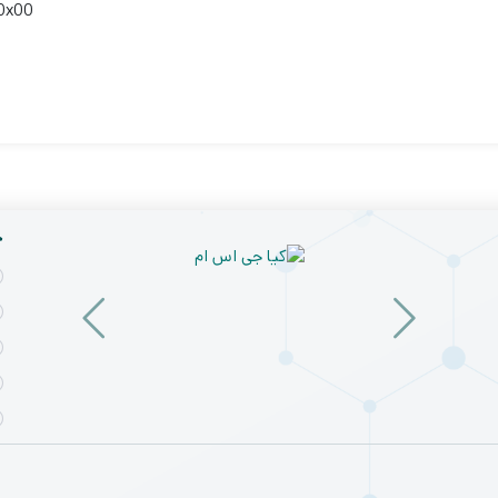
 0x00
خ