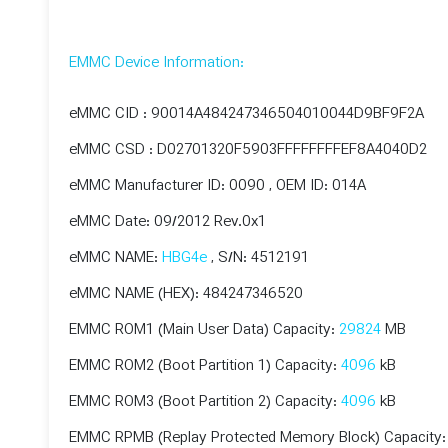
:EMMC Device Information
eMMC CID : 90014A484247346504010044D9BF9F2A
eMMC CSD : D02701320F5903FFFFFFFFEF8A4040D2
eMMC Manufacturer ID: 0090 , OEM ID: 014A
eMMC Date: 09/2012 Rev.0x1
eMMC NAME:
HBG4e
, S/N: 4512191
eMMC NAME (HEX): 484247346520
EMMC ROM1 (Main User Data) Capacity:
29824
MB
EMMC ROM2 (Boot Partition 1) Capacity:
4096
kB
EMMC ROM3 (Boot Partition 2) Capacity:
4096
kB
EMMC RPMB (Replay Protected Memory Block) Capacity