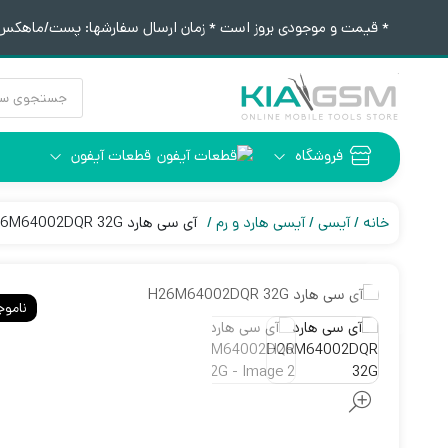
* قیمت و موجودی بروز است * زمان ارسال سفارشها: پست/ماهکس ١٢:٣٠ / تیپاکس ۴:٠٠
جستجوی
محصولات
فروشگاه
قطعات آیفون
آیفون 6
ابزار لحیم کاری
خانه
آیسی
آیسی هارد و رم
آی سی هارد H26M64002DQR 32G
ناموج