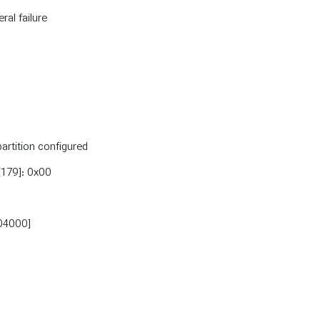
al failure
tition configured.
[179]: 0x00.
04000]