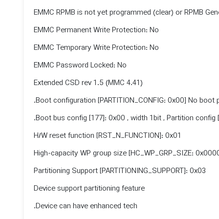
EMMC RPMB is not yet programmed (clear) or RPMB Gener
EMMC Permanent Write Protection: No
EMMC Temporary Write Protection: No
EMMC Password Locked: No
Extended CSD rev 1.5 (MMC 4.41)
Boot configuration [PARTITION_CONFIG: 0x00] No boot par
Boot bus config [177]: 0x00 , width 1bit , Partition config 
H/W reset function [RST_N_FUNCTION]: 0x01
High-capacity WP group size [HC_WP_GRP_SIZE: 0x000
Partitioning Support [PARTITIONING_SUPPORT]: 0x03
Device support partitioning feature
Device can have enhanced tech.