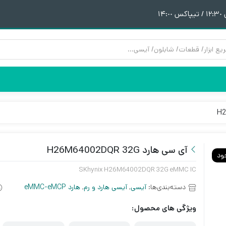
١
هیتر | هویه
قطعات آیفون 6
پری هیتر
قطعات آیفون 6Plus
ن
ق
آی سی هارد H26M64002DQR 32G
ود
SKhynix H26M64002DQR 32G eMMC IC
دسته‌بندی‌ها:
آیسی
,
آیسی هارد و رم
,
هارد eMMC-eMCP
ویژگی های محصول: