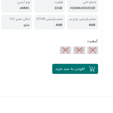
شماره فنی
ظرفیت
نوع آیسی
eMMC
32GB
H26M64002DQR
حجم پارتیشن دو و س
حجم پارتیشن RPMB
امکان تغییر CID
ه
4MB
4MB
ندارد
کیفیت
ORG
NEW
SEC
افزودن به سبد خرید