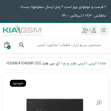
* قیمت و موجودی بروز است * زمان ارسال سفارشها: پست/
ماهکس ١٢:٣٠ / تیپاکس ١۴:٠٠
|
جستجوی
محصولات
0
خانه
آیسی
آیسی هارد و رم
آی سی هارد H26M64104EMR 32G
ناموجود