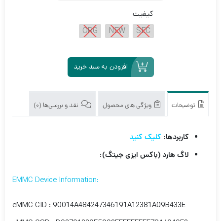
کیفیت
ORG
NEW
SEC
افزودن به سبد خرید
توضیحات
ویژگی های محصول
نقد و بررسی‌ها (0)
کاربردها:
کلیک کنید
لاگ هارد (باکس ایزی جیتگ):
:EMMC Device Information
eMMC CID : 90014A484247346191A12381A09B433E