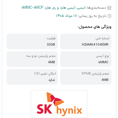
دسته‌بندی‌ها:
آیسی
,
آیسی هارد و رم
,
هارد eMMC-eMCP
تاریخ به روز رسانی:
17 مرداد 1405
ویژگی های محصول:
شماره فنی
ظرفیت
32GB
H26M64104EMR
نوع آیسی
حجم پارتیشن دو و سه
4MB
eMMC
حجم پارتیشن RPMB
امکان تغییر CID
4MB
ندارد