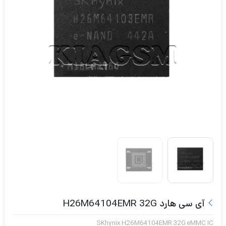
آی سی هارد H26M64104EMR 32G
SKhynix H26M64104EMR 32G eMMC IC