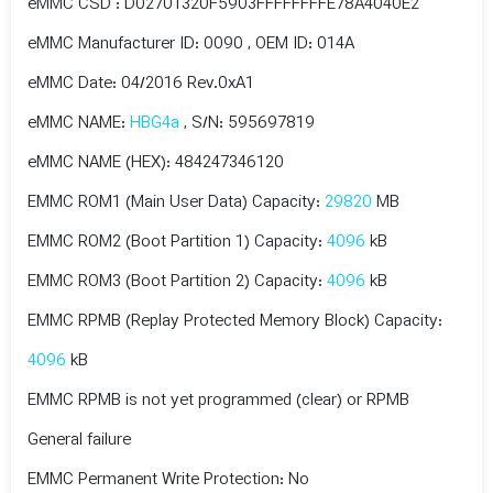
eMMC CSD : D02701320F5903FFFFFFFFE78A4040E2
eMMC Manufacturer ID: 0090 , OEM ID: 014A
eMMC Date: 04/2016 Rev.0xA1
eMMC NAME:
HBG4a
, S/N: 595697819
eMMC NAME (HEX): 484247346120
EMMC ROM1 (Main User Data) Capacity:
29820
MB
EMMC ROM2 (Boot Partition 1) Capacity:
4096
kB
EMMC ROM3 (Boot Partition 2) Capacity:
4096
kB
EMMC RPMB (Replay Protected Memory Block) Capacity:
4096
kB
EMMC RPMB is not yet programmed (clear) or RPMB
General failure
EMMC Permanent Write Protection: No