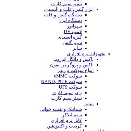
تستر سیم کارت
ابزار گلس، فلت و السیدی
دستگاه گلس و فلت
دستگاه لیزر
سپراتور
لامپ UV
گیره السیدی
سیم گلس
سایر
تجهیزات نرم افزاری
باکس و دانگل اندروید
باکس و پروگرمر آیفون
انواع سوکت و ریدر
سوکت eMMC
سوکت NAND, PCIE
سوکت UFS
ریدر سیم کارت
تستر سیم کارت
سایر
شماتیک و نقشه خوانی
سیم آنلاکر
کابل نرم افزاری
کردیت و اکتیویشن