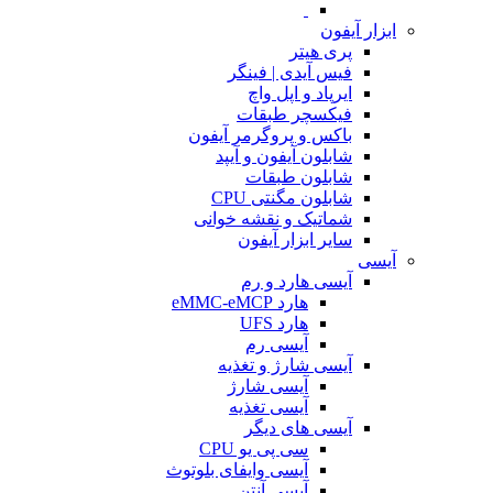
ابزار آیفون
پری هیتر
فیس آیدی | فینگر
ایرپاد و اپل واچ
فیکسچر طبقات
باکس و پروگرمر آیفون
شابلون آیفون و آیپد
شابلون طبقات
شابلون مگنتی CPU
شماتیک و نقشه خوانی
سایر ابزار آیفون
آیسی
آیسی هارد و رم
هارد eMMC-eMCP
هارد UFS
آیسی رم
آیسی شارژ و تغذیه
آیسی شارژ
آیسی تغذیه
آیسی های دیگر
سی پی یو CPU
آیسی وایفای بلوتوث
آیسی آنتن