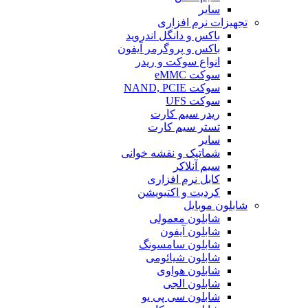
سایر
تجهیزات نرم افزاری
باکس و دانگل اندروید
باکس و پروگرمر آیفون
انواع سوکت و ریدر
سوکت eMMC
سوکت NAND, PCIE
سوکت UFS
ریدر سیم کارت
تستر سیم کارت
سایر
شماتیک و نقشه خوانی
سیم آنلاکر
کابل نرم افزاری
کردیت و اکتیویشن
شابلون موبایل
شابلون معمولی
شابلون آیفون
شابلون سامسونگ
شابلون شیائومی
شابلون هواوی
شابلون الجی
شابلون سی پی یو