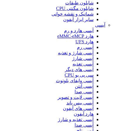
شابلون طبقات
شابلون مگنتی CPU
شماتیک و نقشه خوانی
سایر ابزار آیفون
آیسی
آیسی هارد و رم
هارد eMMC-eMCP
هارد UFS
آیسی رم
آیسی شارژ و تغذیه
آیسی شارژ
آیسی تغذیه
آیسی های دیگر
سی پی یو CPU
آیسی وایفای بلوتوث
آیسی آنتن
آیسی صدا
آیسی لایت و تصویر
آیسی بیس باند
آیسی های آیفون
هارد آیفون
آیسی تغذیه و شارژ
آیسی صدا
آیسی تاچ