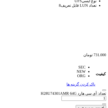
نوع آیسی
UFS
تعداد LUN قابل تعریف
8
731.000
تومان
SEC
NEW
کیفیت
ORG
پاک کردن گزینه ها
تعداد: آی سی هارد H28U74301AMR 64G
افزودن به سبد خرید