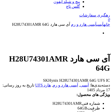
پیچ و شیلد آیفون
گلس تاچ
رهگیری سفارشات
0
خانه
آیسی
آیسی هارد و رم
آی سی هارد H28U74301AMR 64G
آی سی هارد H28U74301AMR
64G
SKHynix H28U74301AMR 64G UFS IC
دسته‌بندی‌ها:
آیسی
,
آیسی هارد و رم
,
هارد UFS
تاریخ به روز رسانی:
17 مرداد 1405
ویژگی های محصول:
شماره فنی
H28U74301AMR
ظرفیت
64GB