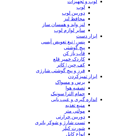
لوپ و تجهیزات
لوپ
دوربین لوپ
محافظ لنز
لنز واید و همسان ساز
سایر لوازم لوپ
ابزار دست
پنس | تیغ تعویض آیسی
پیچ گوشتی
قاب باز کن
کاردک خمیر قلع
کف چین | کاتر
فرز و پیچ گوشتی شارژی
ابزار تمیزکردن
برس و مسواک
تصفیه هوا
حمام الترا سونیک
اندازه گیری و عیب یابی
منبع تغذیه
مولتی متر
دوربین حرارتی
تست شارژ و شوکر باتری
شورت کیلر
انواع کابل