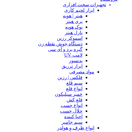
تجهیزات سخت افزاری
ابزار لحیم کاری
هیتر | هویه
پری هیتر
نوک هویه
نازل هیتر
اسموکر رزین
دستگاه جوش نقطه زن
گیره برد و آی سی
لامپ UV
پدنسوز
ابزار تزریق
مواد مصرفی
فلکس | رزین
سیم قلع
انواع قلع
خمیر سیلیکون
قلع کش
انواع چسب
حلال چسب
احیا کننده
سیم جامپر
انواع ظرف و هولدر