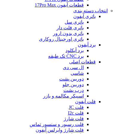
قطعات آیفون 17Pro Max
انتخاب دسته بندی
باتری آیفون
باتری سل
باتری فلت دار
باتری بدون ارور
باتری اورجینال روکاری
برد آیفون
برد آیکلود
برد CNC تک طبقه
قطعات اصلی
ال سی دی
شاسی
دوربین پشت
دوربین جلو
درب پشت
اسپیکر مکالمه و بازر
فلت آیفون
فلت JC
فلت I2c
فلت شارژ
فلت رسیور و سنسور تماس
فلت شارژ وایرلس آیفون