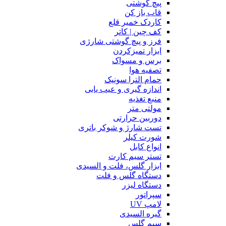
پیچ گوشتی
قاب باز کن
کاردک خمیر قلع
کف چین | کاتر
فرز و پیچ گوشتی شارژی
ابزار تمیزکردن
برس و مسواک
تصفیه هوا
حمام الترا سونیک
اندازه گیری و عیب یابی
منبع تغذیه
مولتی متر
دوربین حرارتی
تست شارژ و شوکر باتری
شورت کیلر
انواع کابل
تستر سیم کارت
ابزار گلس، فلت و السیدی
دستگاه گلس و فلت
دستگاه لیزر
سپراتور
لامپ UV
گیره السیدی
سیم گلس