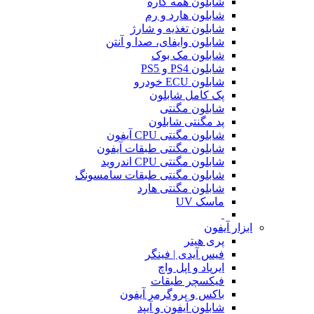
شابلون همه کاره
شابلون هارد و رم
شابلون تغذیه و شارژ
شابلون وایفای، صدا و آنتن
شابلون مک بوک
شابلون PS4 و PS5
شابلون ECU خودرو
پک کامل شابلون
شابلون مگنتی
پد مگنتی شابلون
شابلون مگنتی CPU آیفون
شابلون مگنتی طبقات آیفون
شابلون مگنتی CPU اندروید
شابلون مگنتی طبقات سامسونگ
شابلون مگنتی هارد
ماسک UV
ابزار آیفون
پری هیتر
فیس آیدی | فینگر
ایرپاد و اپل واچ
فیکسچر طبقات
باکس و پروگرمر آیفون
شابلون آیفون و آیپد