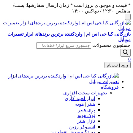
* قیمت و موجودی بروز است * زمان ارسال سفارشها: پست/
ماهکس ١٢:٣٠ / تیپاکس ١۴:٠٠
|
بازرگانی کیا جی اس ام | واردکننده برترین برندهای ابزار تعمیرات
موبایل
جستجوی محصولات
0
ورود | ثبت‌نام
فروشگاه
تجهیزات سخت افزاری
ابزار لحیم کاری
هیتر | هویه
پری هیتر
نوک هویه
نازل هیتر
اسموکر رزین
دستگاه جوش نقطه زن