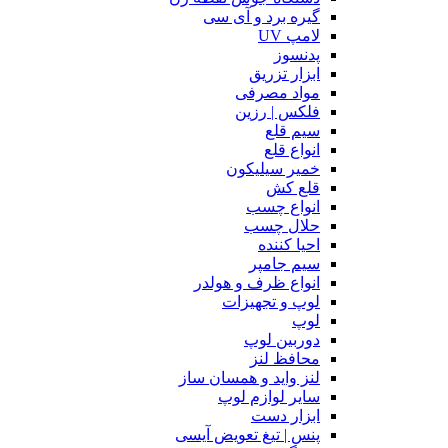
گیره برد و آی سی
لامپ UV
پدنسوز
ابزار تزریق
مواد مصرفی
فلکس | رزین
سیم قلع
انواع قلع
خمیر سیلیکون
قلع کش
انواع چسب
حلال چسب
احیا کننده
سیم جامپر
انواع ظرف و هولدر
لوپ و تجهیزات
لوپ
دوربین لوپ
محافظ لنز
لنز واید و همسان ساز
سایر لوازم لوپ
ابزار دست
پنس | تیغ تعویض آیسی