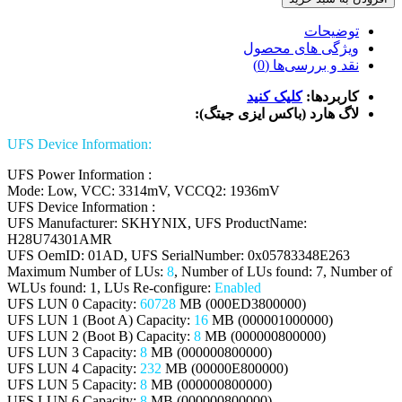
توضیحات
ویژگی های محصول
نقد و بررسی‌ها (0)
کاربردها:
کلیک کنید
لاگ هارد (باکس ایزی جیتگ):
:UFS Device Information
UFS Power Information :
Mode: Low, VCC: 3314mV, VCCQ2: 1936mV
UFS Device Information :
UFS Manufacturer: SKHYNIX, UFS ProductName:
H28U74301AMR
UFS OemID: 01AD, UFS SerialNumber: 0x05783348E263
Maximum Number of LUs:
8
, Number of LUs found: 7, Number of
WLUs found: 1, LUs Re-configure:
Enabled
UFS LUN 0 Capacity:
60728
MB (000ED3800000)
UFS LUN 1 (Boot A) Capacity:
16
MB (000001000000)
UFS LUN 2 (Boot B) Capacity:
8
MB (000000800000)
UFS LUN 3 Capacity:
8
MB (000000800000)
UFS LUN 4 Capacity:
232
MB (00000E800000)
UFS LUN 5 Capacity:
8
MB (000000800000)
UFS LUN 6 Capacity:
8
MB (000000800000)