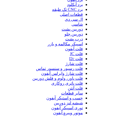
برد آیکلود
برد CNC تک طبقه
قطعات اصلی
ال سی دی
شاسی
دوربین پشت
دوربین جلو
درب پشت
اسپیکر مکالمه و بازر
فلت آیفون
فلت JC
فلت I2c
فلت شارژ
فلت رسیور و سنسور تماس
فلت شارژ وایرلس آیفون
فلت پاور، ولوم و فلش دوربین
فلت باتری روکاری
فلت آنتن
سایر قطعات
چسب و استیکر آیفون
شیشه لنز دوربین
توری اسپیکر آیفون
موتور ویبره آیفون