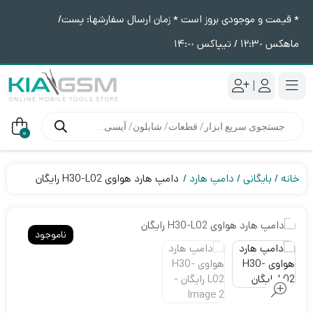
* قیمت و موجودی بروز است * زمان ارسال سفارشها: پست/
ماهکس ١٢:٣٠ / تیپاکس ١۴:٠٠
|
جستجوی
محصولات
0
خانه
بایگانی
دامپ هارد
دامپ هارد هواوی H30-L02 رایگان
ناموجود