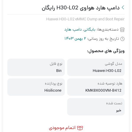
دامپ هارد هواوی H30-L02 رایگان
Huawei H30-L02 eMMC Dump and Boot Repair
دسته‌بندی‌ها:
بایگانی
,
دامپ هارد
تاریخ به روز رسانی:
2 بهمن 1403
ویژگی های محصول:
مدل گوشی
نوع فایل
Bin
Huawei H30-L02
هارد توصیه شده
نوع پردازنده
Hisilicone
KMK8X000VM-B412
تست شده
خیر
اتمام موجودی