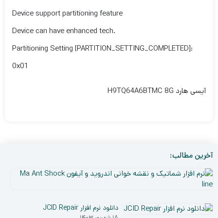
Device support partitioning feature
Device can have enhanced tech.
Partitioning Setting [PARTITION_SETTING_COMPLETED]:
0x01
آیسی هارد H9TQ64A6BTMC 8G
آخرین مطالب:
نر
افز
۵
شم
دی
و
دانلود نرم افزار JCID Repair
۰۳
نق
۱۸ شهریور ۱۴۰۳