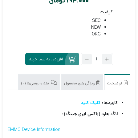
194.000
تومان
کیفیت
SEC
NEW
ORG
تعداد:
افزودن به سبد خرید
آی
سی
هارد
H9TQ64A6BTMC
توضیحات
ویژگی های محصول
نقد و بررسی‌ها (0)
8G
کاربردها:
کلیک کنید
لاگ هارد (باکس ایزی جیتگ):
:EMMC Device Information