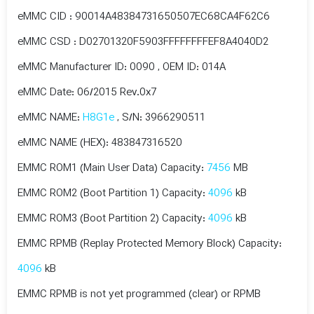
eMMC CID : 90014A48384731650507EC68CA4F62C6
eMMC CSD : D02701320F5903FFFFFFFFEF8A4040D2
eMMC Manufacturer ID: 0090 , OEM ID: 014A
eMMC Date: 06/2015 Rev.0x7
eMMC NAME:
H8G1e
, S/N: 3966290511
eMMC NAME (HEX): 483847316520
EMMC ROM1 (Main User Data) Capacity:
7456
MB
EMMC ROM2 (Boot Partition 1) Capacity:
4096
kB
EMMC ROM3 (Boot Partition 2) Capacity:
4096
kB
EMMC RPMB (Replay Protected Memory Block) Capacity:
4096
kB
EMMC RPMB is not yet programmed (clear) or RPMB