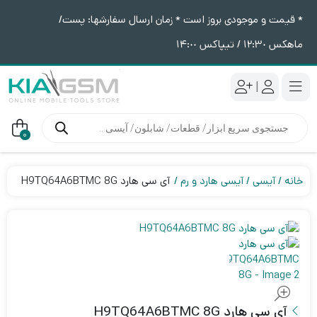
* قیمت و موجودی بروز است * زمان ارسال سفارشها: پست/
ماهکس ١٢:٣٠ / تیپاکس ١۴:٠٠
|
جستجوی
محصولات
0
خانه
آیسی
آیسی هارد و رم
آی سی هارد H9TQ64A6BTMC 8G
آی سی هارد H9TQ64A6BTMC 8G