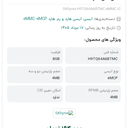
SKhynix H9TQ64A6BTMC eMMC IC
دسته‌بندی‌ها:
آیسی
,
آیسی هارد و رم
,
هارد eMMC-eMCP
تاریخ به روز رسانی:
17 مرداد 1405
ویژگی های محصول:
شماره فنی
ظرفیت
8GB
H9TQ64A6BTMC
نوع آیسی
حجم پارتیشن دو و سه
4MB
eMCP
حجم پارتیشن RPMB
امکان تغییر CID
4MB
ندارد