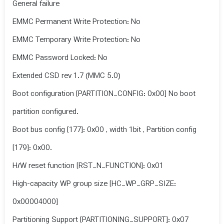
General failure
EMMC Permanent Write Protection: No
EMMC Temporary Write Protection: No
EMMC Password Locked: No
Extended CSD rev 1.7 (MMC 5.0)
Boot configuration [PARTITION_CONFIG: 0x00] No boot
partition configured.
Boot bus config [177]: 0x00 , width 1bit , Partition config
[179]: 0x00.
H/W reset function [RST_N_FUNCTION]: 0x01
High-capacity WP group size [HC_WP_GRP_SIZE:
0x00004000]
Partitioning Support [PARTITIONING_SUPPORT]: 0x07