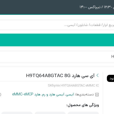
١
هیتر | هویه
قطعات آیفون 6
پری هیتر
قطعات آیفون 6Plus
ن
ق
آی سی هارد H9TQ64A8GTAC 8G
ود
SKhynix H9TQ64A8GTAC eMMC IC
دسته‌بندی‌ها:
آیسی
,
آیسی هارد و رم
,
هارد eMMC-eMCP
ویژگی های محصول: