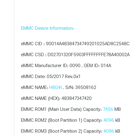
:EMMC Device Information
eMMC CID : 90014A48384734749201025AD8C2548C
eMMC CSD : D02701320F5903FFFFFFFFE78A40002A
eMMC Manufacturer ID: 0090 , OEM ID: 014A
eMMC Date: 05/2017 Rev.0x1
eMMC NAME:
H8G4t
, S/N: 39508162
eMMC NAME (HEX): 483847347420
EMMC ROM1 (Main User Data) Capacity:
7456
MB
EMMC ROM2 (Boot Partition 1) Capacity:
4096
kB
EMMC ROM3 (Boot Partition 2) Capacity:
4096
kB