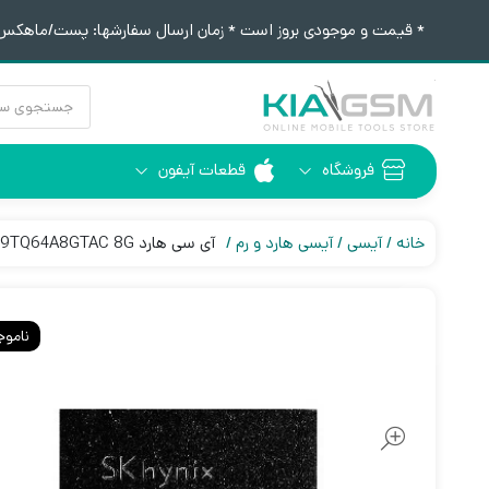
* قیمت و موجودی بروز است * زمان ارسال سفارشها: پست/ماهکس ١٢:٣٠ / تیپاکس ۴:٠٠
جستجوی
محصولات
فروشگاه
قطعات آیفون
آیفون 6
ابزار لحیم کاری
خانه
آیسی
آیسی هارد و رم
آی سی هارد H9TQ64A8GTAC 8G
ناموج