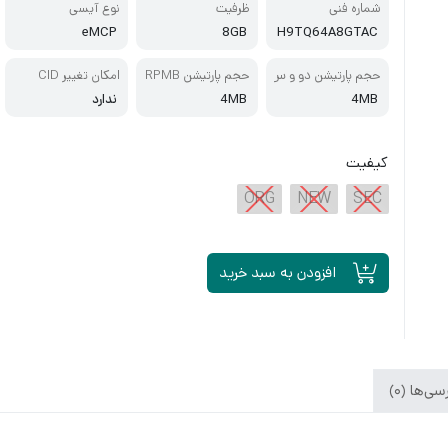
شماره فنی
ظرفیت
نوع آیسی
eMCP
8GB
H9TQ64A8GTAC
حجم پارتیشن دو و س
حجم پارتیشن RPMB
امکان تغییر CID
ه
4MB
4MB
ندارد
کیفیت
ORG
NEW
SEC
افزودن به سبد خرید
ی‌ها (0)