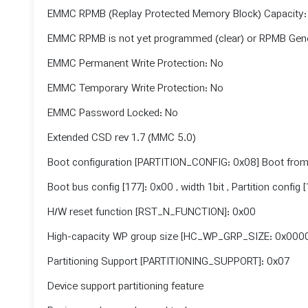
EMMC RPMB (Replay Protected Memory Block) Capacity
EMMC RPMB is not yet programmed (clear) or RPMB Gener
EMMC Permanent Write Protection: No
EMMC Temporary Write Protection: No
EMMC Password Locked: No
Extended CSD rev 1.7 (MMC 5.0)
Boot configuration [PARTITION_CONFIG: 0x08] Boot from:
Boot bus config [177]: 0x00 , width 1bit , Partition config 
H/W reset function [RST_N_FUNCTION]: 0x00
High-capacity WP group size [HC_WP_GRP_SIZE: 0x000
Partitioning Support [PARTITIONING_SUPPORT]: 0x07
Device support partitioning feature