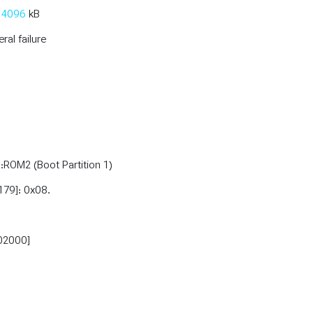
:
4096
kB
al failure
ROM2 (Boot Partition 1)
[179]: 0x08.
02000]