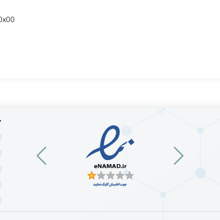
 0x00
خ