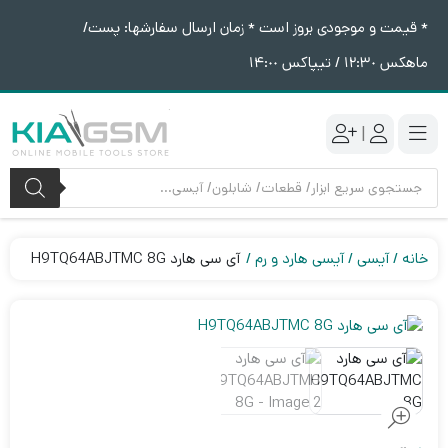
* قیمت و موجودی بروز است * زمان ارسال سفارشها: پست/
ماهکس ١٢:٣٠ / تیپاکس ١۴:٠٠
|
جستجوی
محصولات
خانه
آیسی
آیسی هارد و رم
آی سی هارد H9TQ64ABJTMC 8G