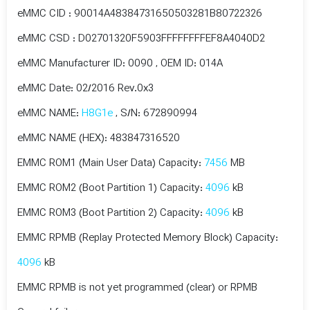
eMMC CID : 90014A48384731650503281B80722326
eMMC CSD : D02701320F5903FFFFFFFFEF8A4040D2
eMMC Manufacturer ID: 0090 , OEM ID: 014A
eMMC Date: 02/2016 Rev.0x3
eMMC NAME:
H8G1e
, S/N: 672890994
eMMC NAME (HEX): 483847316520
EMMC ROM1 (Main User Data) Capacity:
7456
MB
EMMC ROM2 (Boot Partition 1) Capacity:
4096
kB
EMMC ROM3 (Boot Partition 2) Capacity:
4096
kB
EMMC RPMB (Replay Protected Memory Block) Capacity:
4096
kB
EMMC RPMB is not yet programmed (clear) or RPMB