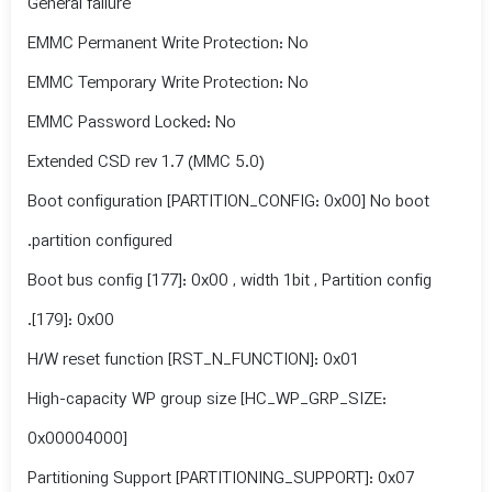
General failure
EMMC Permanent Write Protection: No
EMMC Temporary Write Protection: No
EMMC Password Locked: No
Extended CSD rev 1.7 (MMC 5.0)
Boot configuration [PARTITION_CONFIG: 0x00] No boot
partition configured.
Boot bus config [177]: 0x00 , width 1bit , Partition config
[179]: 0x00.
H/W reset function [RST_N_FUNCTION]: 0x01
High-capacity WP group size [HC_WP_GRP_SIZE:
0x00004000]
Partitioning Support [PARTITIONING_SUPPORT]: 0x07