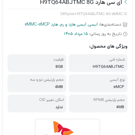
آی سی هارد H9TQ64ABJTMC 8G
SKhynix H9TQ64ABJTMC 8G eMMC IC
دسته‌بندی‌ها:
آیسی
,
آیسی هارد و رم
,
هارد eMMC-eMCP
تاریخ به روز رسانی:
15 مرداد 1405
ویژگی های محصول:
شماره فنی
ظرفیت
8GB
H9TQ64ABJTMC
نوع آیسی
حجم پارتیشن دو و سه
4MB
eMCP
حجم پارتیشن RPMB
امکان تغییر CID
4MB
ندارد