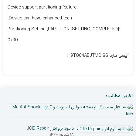
Device support partitioning feature
Device can have enhanced tech.
Partitioning Setting [PARTITION_SETTING_COMPLETED]:
0x00
آیسی هارد H9TQ64ABJTMC 8G
آخرین مطالب:
نر
افز
۵
شم
دی
و
دانلود نرم افزار JCID Repair
۰۳
نق
۱۸ شهریور ۱۴۰۳