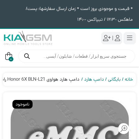
* قیمت و موجودی بروز است * زمان ارسال سفارشها: پست/
ماهکس ١٢:٣٠ / تیپاکس ١۴:٠٠
|
جستجوی
محصولات
0
خانه
بایگانی
دامپ هارد
دامپ هارد هواوی Honor 6X BLN-L21 رایگان
ناموجود