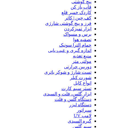
پیچ گوشتی
قاب باز کن
کاردک خمیر قلع
کف چین | کاتر
فرز و پیچ گوشتی شارژی
ابزار تمیزکردن
برس و مسواک
تصفیه هوا
حمام الترا سونیک
اندازه گیری و عیب یابی
منبع تغذیه
مولتی متر
دوربین حرارتی
تست شارژ و شوکر باتری
شورت کیلر
انواع کابل
تستر سیم کارت
ابزار گلس، فلت و السیدی
دستگاه گلس و فلت
دستگاه لیزر
سپراتور
لامپ UV
گیره السیدی
سیم گلس