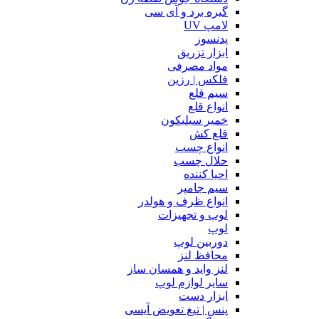
گیره برد و آی سی
لامپ UV
پدنسوز
ابزار تزریق
مواد مصرفی
فلکس | رزین
سیم قلع
انواع قلع
خمیر سیلیکون
قلع کش
انواع چسب
حلال چسب
احیا کننده
سیم جامپر
انواع ظرف و هولدر
لوپ و تجهیزات
لوپ
دوربین لوپ
محافظ لنز
لنز واید و همسان ساز
سایر لوازم لوپ
ابزار دست
پنس | تیغ تعویض آیسی