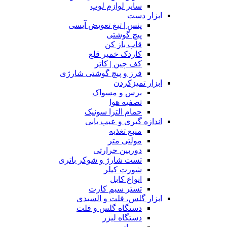
سایر لوازم لوپ
ابزار دست
پنس | تیغ تعویض آیسی
پیچ گوشتی
قاب باز کن
کاردک خمیر قلع
کف چین | کاتر
فرز و پیچ گوشتی شارژی
ابزار تمیزکردن
برس و مسواک
تصفیه هوا
حمام الترا سونیک
اندازه گیری و عیب یابی
منبع تغذیه
مولتی متر
دوربین حرارتی
تست شارژ و شوکر باتری
شورت کیلر
انواع کابل
تستر سیم کارت
ابزار گلس، فلت و السیدی
دستگاه گلس و فلت
دستگاه لیزر