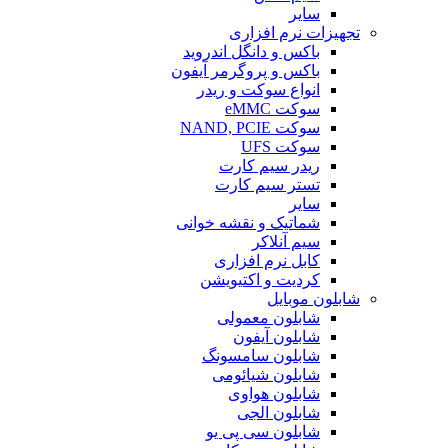
سایر
تجهیزات نرم افزاری
باکس و دانگل اندروید
باکس و پروگرمر آیفون
انواع سوکت و ریدر
سوکت eMMC
سوکت NAND, PCIE
سوکت UFS
ریدر سیم کارت
تستر سیم کارت
سایر
شماتیک و نقشه خوانی
سیم آنلاکر
کابل نرم افزاری
کردیت و اکتیویشن
شابلون موبایل
شابلون معمولی
شابلون آیفون
شابلون سامسونگ
شابلون شیائومی
شابلون هواوی
شابلون الجی
شابلون سی پی یو