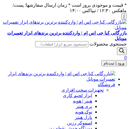
* قیمت و موجودی بروز است * زمان ارسال سفارشها: پست/
ماهکس ١٢:٣٠ / تیپاکس ١۴:٠٠
|
بازرگانی کیا جی اس ام | واردکننده برترین برندهای ابزار تعمیرات
موبایل
جستجوی محصولات
0
ورود | ثبت‌نام
فروشگاه
تجهیزات سخت افزاری
ابزار لحیم کاری
هیتر | هویه
پری هیتر
نوک هویه
نازل هیتر
اسموکر رزین
دستگاه جوش نقطه زن