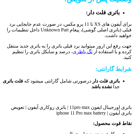
باتری فلت دار:
برای آیفون های XS تا 11 پرو مکس، در صورت عدم جابجایی برد
قبلی (باتری اصلی گوشی)، پیغام Unknown Part داخل تنظیمات را
خواهید داشت.
جهت رفع این ارور میتوانید برد قبلی باتری را به باتری جدید منتقل
کرده و با استفاده از
تگ باطری
، درصد و سایکل باتری را تنظیم
کنید.
شرایط گارانتی:
باتری فلت دار
درصورتی شامل گارانتی میشود که
فلت باتری
جدا
نشده باشد
باتری اورجینال ایفون 11pro max | باتری روکاری آیفون | تعویض
باتری آیفون | iphone 11 Pro max battery
نقاط قوت محصول:
روکاری صددرصد اورجینال