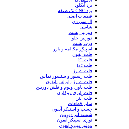
برد آیکلود
برد CNC تک طبقه
قطعات اصلی
ال سی دی
شاسی
دوربین پشت
دوربین جلو
درب پشت
اسپیکر مکالمه و بازر
فلت آیفون
فلت JC
فلت I2c
فلت شارژ
فلت رسیور و سنسور تماس
فلت شارژ وایرلس آیفون
فلت پاور، ولوم و فلش دوربین
فلت باتری روکاری
فلت آنتن
سایر قطعات
چسب و استیکر آیفون
شیشه لنز دوربین
توری اسپیکر آیفون
موتور ویبره آیفون