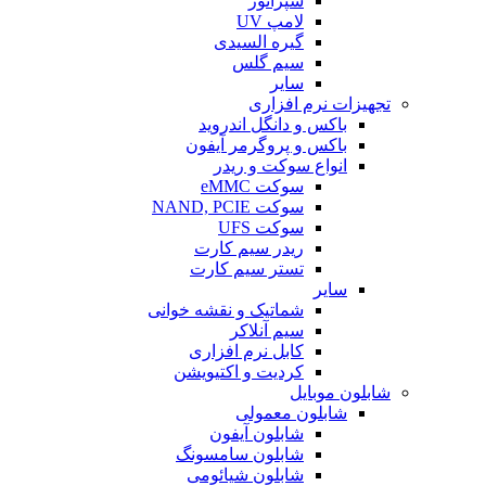
سپراتور
لامپ UV
گیره السیدی
سیم گلس
سایر
تجهیزات نرم افزاری
باکس و دانگل اندروید
باکس و پروگرمر آیفون
انواع سوکت و ریدر
سوکت eMMC
سوکت NAND, PCIE
سوکت UFS
ریدر سیم کارت
تستر سیم کارت
سایر
شماتیک و نقشه خوانی
سیم آنلاکر
کابل نرم افزاری
کردیت و اکتیویشن
شابلون موبایل
شابلون معمولی
شابلون آیفون
شابلون سامسونگ
شابلون شیائومی