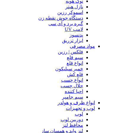
نوک هویه
نازل هیتر
اسموکر رزین
دستگاه جوش نقطه زن
گیره برد و آی سی
لامپ UV
پدنسوز
ابزار تزریق
مواد مصرفی
فلکس | رزین
سیم قلع
انواع قلع
خمیر سیلیکون
قلع کش
انواع چسب
حلال چسب
احیا کننده
سیم جامپر
انواع ظرف و هولدر
لوپ و تجهیزات
لوپ
دوربین لوپ
محافظ لنز
لنز واید و همسان ساز