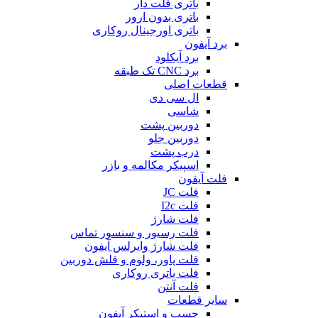
باتری فلت دار
باتری بدون ارور
باتری اورجینال روکاری
برد آیفون
برد آیکلود
برد CNC تک طبقه
قطعات اصلی
ال سی دی
شاسی
دوربین پشت
دوربین جلو
درب پشت
اسپیکر مکالمه و بازر
فلت آیفون
فلت JC
فلت I2c
فلت شارژ
فلت رسیور و سنسور تماس
فلت شارژ وایرلس آیفون
فلت پاور، ولوم و فلش دوربین
فلت باتری روکاری
فلت آنتن
سایر قطعات
چسب و استیکر آیفون