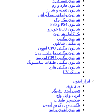
شابلون همه کاره
شابلون هارد و رم
شابلون تغذیه و شارژ
شابلون وایفای، صدا و آنتن
شابلون مک بوک
شابلون PS4 و PS5
شابلون ECU خودرو
پک کامل شابلون
شابلون مگنتی
پد مگنتی شابلون
شابلون مگنتی CPU آیفون
شابلون مگنتی طبقات آیفون
شابلون مگنتی CPU اندروید
شابلون مگنتی طبقات سامسونگ
شابلون مگنتی هارد
ماسک UV
ابزار آیفون
پری هیتر
فیس آیدی | فینگر
ایرپاد و اپل واچ
فیکسچر طبقات
باکس و پروگرمر آیفون
شابلون آیفون و آیپد