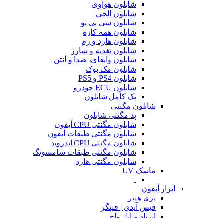
شابلون هواوی
شابلون الجی
شابلون سی پی یو
شابلون همه کاره
شابلون هارد و رم
شابلون تغذیه و شارژ
شابلون وایفای، صدا و آنتن
شابلون مک بوک
شابلون PS4 و PS5
شابلون ECU خودرو
پک کامل شابلون
شابلون مگنتی
پد مگنتی شابلون
شابلون مگنتی CPU آیفون
شابلون مگنتی طبقات آیفون
شابلون مگنتی CPU اندروید
شابلون مگنتی طبقات سامسونگ
شابلون مگنتی هارد
ماسک UV
ابزار آیفون
پری هیتر
فیس آیدی | فینگر
ایرپاد و اپل واچ