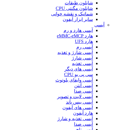
شابلون طبقات
شابلون مگنتی CPU
شماتیک و نقشه خوانی
سایر ابزار آیفون
آیسی
آیسی هارد و رم
هارد eMMC-eMCP
هارد UFS
آیسی رم
آیسی شارژ و تغذیه
آیسی شارژ
آیسی تغذیه
آیسی های دیگر
سی پی یو CPU
آیسی وایفای بلوتوث
آیسی آنتن
آیسی صدا
آیسی لایت و تصویر
آیسی بیس باند
آیسی های آیفون
هارد آیفون
آیسی تغذیه و شارژ
آیسی صدا
آیسی تاچ