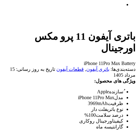
باتری آیفون 11 پرو مکس
اورجینال
iPhone 11Pro Max Battery
دسته‌بندی‌ها:
باتری آیفون
,
قطعات آیفون
تاریخ به روز رسانی:
15
مرداد 1405
ویژگی های محصول:
ُسازنده
Apple
مدل
iPhone 11Pro Max
ظرفیت
3969mAh
نوع باتری
فلت دار
درصد سلامت
100%
کیفیت
اورجینال روکاری
گارانتی
سه ماه