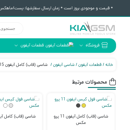
* قیمت و موجودی بروز است * زمان ارسال سفارشها: پست/ماهکس ١٢:٣٠ / تیپاکس ۴:٠٠
جستجوی
محصولات
فروشگاه
قطعات آیفون
آیفون 6
ابزار لحیم کاری
خانه
قطعات آیفون
شاسی آیفون
شاسی (قاب) کامل آیفون 15 نرمال
محصولات مرتبط
شاسی (قاب) کامل آیفون 11 پرو
شاسی (قاب) کامل آیفون 5
مکس