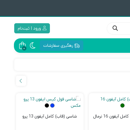
ورود | ثبت‌نام
رهگیری سفارشات
0
وک هویه
طعات آیفون 6s
نازل هیتر
قطعات آیفون 6s Plus
اسموکر رزین
آیفون 16 نرمال
شاسی (قاب) کامل آیفون 13 پرو