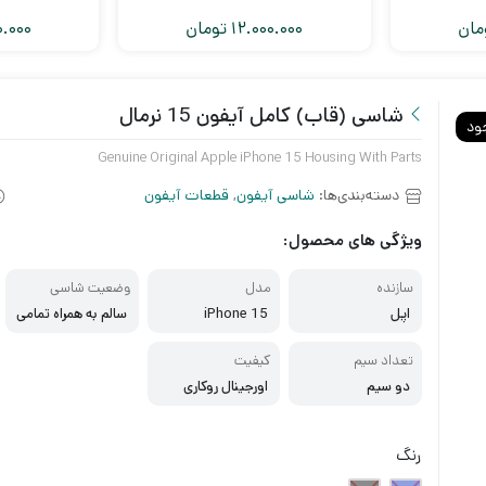
مان
12.000.000
تومان
0.000
شاسی (قاب) کامل آیفون 15 نرمال
ود
Genuine Original Apple iPhone 15 Housing With Parts
دسته‌بندی‌ها:
شاسی آیفون
,
قطعات آیفون
ویژگی های محصول:
سازنده
مدل
وضعیت شاسی
اپل
iPhone 15
سالم به همراه تمامی
فلت ها
تعداد سیم
کیفیت
دو سیم
اورجینال روکاری
رنگ