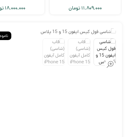
11.809.000
تومان
18.000.000
تو
ناموج