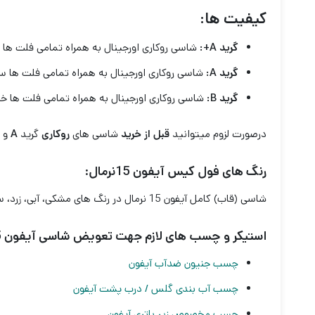
کیفیت ها:
گرید A+:
شاسی روکاری اورجینال به همراه تمامی فلت ها
گرید A:
شاسی روکاری اورجینال به همراه تمامی فلت ها 
گرید B:
شاسی روکاری اورجینال به همراه تمامی فلت ها
درصورت لزوم میتوانید
قبل از خرید
شاسی های
روکاری
گرید
A
و
B
رنگ های فول کیس آیفون 15نرمال:
شاسی (قاب) کامل آیفون 15 نرمال در رنگ های مشکی، آبی، زرد، سبز و صورتی عرضه می شود که میتوانید رنگ مورد نظر خود را موقع ثبت سفارش انتخاب کنید.
استیکر و چسب های لازم جهت تعویض شاسی آیفون 15:
چسب جنیون ضدآب آیفون
چسب آب بندی گلس / درب پشت آیفون
چسب مخصوص زیر باتری آیفون