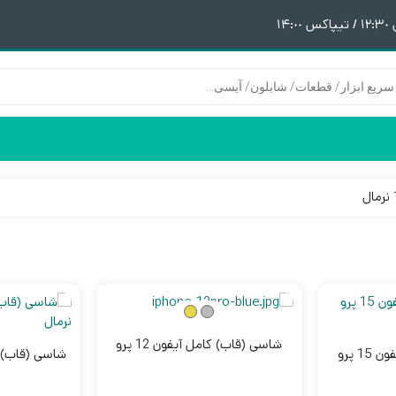
١
هیتر | هویه
قطعات آیفون 6
پری هیتر
قطعات آیفون 6Plus
ن
ق
شاسی (قاب) کامل آیفون 12 پرو
1 پرو
شاسی (قاب) کامل 