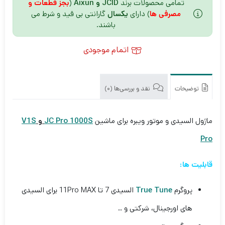
تمامی محصولات برند
JCID و Aixun
(
بجز قطعات و
مصرفی ها
) دارای
یکسال
گارانتی بی قید و شرط می
باشند.
اتمام موجودی
توضیحات
نقد و بررسی‌ها (0)
ماژول السیدی و موتور ویبره برای ماشین
JC Pro 1000S
و
V1S
Pro
قابلیت ها:
پروگرم
True Tune
السیدی 7 تا 11Pro MAX برای السیدی
های اورجینال، شرکتی و ..