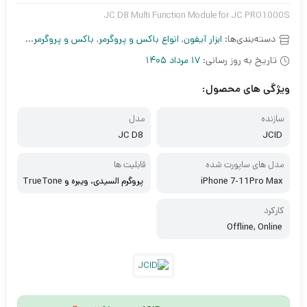
JC D8 Multi Function Module for JC PRO1000S
دسته‌بندی‌ها:
ابزار آیفون
,
انواع باکس و پروگرمر
,
باکس و پروگرمر آیفون
,
ب
تاریخ به روز رسانی:
17 مرداد 1405
ویژگی های محصول:
سازنده
مدل
JC D8
JCID
مدل های ساپورت شده
قابلیت ها
iPhone 7-11Pro Max
پروگرم السیدی، ویبره و TrueTone
کارکرد
Offline, Online