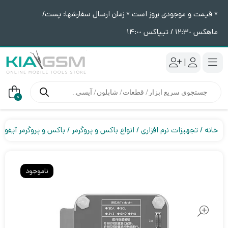
* قیمت و موجودی بروز است * زمان ارسال سفارشها: پست/
ماهکس ١٢:٣٠ / تیپاکس ١۴:٠٠
|
جستجوی
محصولات
0
خانه
تجهیزات نرم افزاری
انواع باکس و پروگرمر
باکس و پروگرمر آیفون
ناموجود