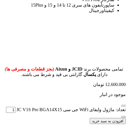
ساپورت
آیفون های سری 12 تا 14 و 15 و 15Plus
کیفیت
اورجینال
تمامی محصولات برند
JCID و Aixun
(
بجز قطعات و مصرفی ها
)
دارای
یکسال
گارانتی بی قید و شرط می باشند.
12.600.000
تومان
موجود در انبار
تعداد: ماژول وایفای WiFi جی سی JC V1S Pro BGA14X15
افزودن به سبد خرید