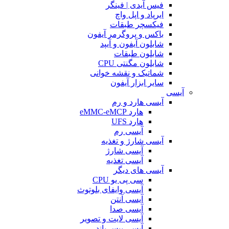
فیس آیدی | فینگر
ایرپاد و اپل واچ
فیکسچر طبقات
باکس و پروگرمر آیفون
شابلون آیفون و آیپد
شابلون طبقات
شابلون مگنتی CPU
شماتیک و نقشه خوانی
سایر ابزار آیفون
آیسی
آیسی هارد و رم
هارد eMMC-eMCP
هارد UFS
آیسی رم
آیسی شارژ و تغذیه
آیسی شارژ
آیسی تغذیه
آیسی های دیگر
سی پی یو CPU
آیسی وایفای بلوتوث
آیسی آنتن
آیسی صدا
آیسی لایت و تصویر
آیسی بیس باند