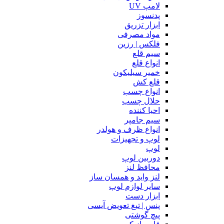
لامپ UV
پدنسوز
ابزار تزریق
مواد مصرفی
فلکس | رزین
سیم قلع
انواع قلع
خمیر سیلیکون
قلع کش
انواع چسب
حلال چسب
احیا کننده
سیم جامپر
انواع ظرف و هولدر
لوپ و تجهیزات
لوپ
دوربین لوپ
محافظ لنز
لنز واید و همسان ساز
سایر لوازم لوپ
ابزار دست
پنس | تیغ تعویض آیسی
پیچ گوشتی