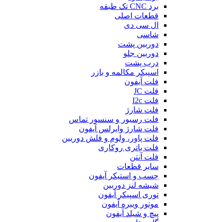
برد CNC تک طبقه
قطعات اصلی
ال سی دی
شاسی
دوربین پشت
دوربین جلو
درب پشت
اسپیکر مکالمه و بازر
فلت آیفون
فلت JC
فلت I2c
فلت شارژ
فلت رسیور و سنسور تماس
فلت شارژ وایرلس آیفون
فلت پاور، ولوم و فلش دوربین
فلت باتری روکاری
فلت آنتن
سایر قطعات
چسب و استیکر آیفون
شیشه لنز دوربین
توری اسپیکر آیفون
موتور ویبره آیفون
پیچ و شیلد آیفون