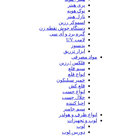
پری هیتر
نوک هویه
نازل هیتر
اسموکر رزین
دستگاه جوش نقطه زن
گیره برد و آی سی
لامپ UV
پدنسوز
ابزار تزریق
مواد مصرفی
فلکس | رزین
سیم قلع
انواع قلع
خمیر سیلیکون
قلع کش
انواع چسب
حلال چسب
احیا کننده
سیم جامپر
انواع ظرف و هولدر
لوپ و تجهیزات
لوپ
دوربین لوپ