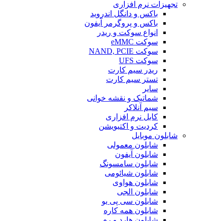
تجهیزات نرم افزاری
باکس و دانگل اندروید
باکس و پروگرمر آیفون
انواع سوکت و ریدر
سوکت eMMC
سوکت NAND, PCIE
سوکت UFS
ریدر سیم کارت
تستر سیم کارت
سایر
شماتیک و نقشه خوانی
سیم آنلاکر
کابل نرم افزاری
کردیت و اکتیویشن
شابلون موبایل
شابلون معمولی
شابلون آیفون
شابلون سامسونگ
شابلون شیائومی
شابلون هواوی
شابلون الجی
شابلون سی پی یو
شابلون همه کاره
شابلون هارد و رم