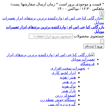
* قیمت و موجودی بروز است * زمان ارسال سفارشها: پست/
ماهکس ١٢:٣٠ / تیپاکس ١۴:٠٠
|
بازرگانی کیا جی اس ام | واردکننده برترین برندهای ابزار تعمیرات
موبایل
جستجوی محصولات
ورود | ثبت‌نام
فروشگاه
تجهیزات سخت افزاری
ابزار لحیم کاری
هیتر | هویه
پری هیتر
نوک هویه
نازل هیتر
اسموکر رزین
دستگاه جوش نقطه زن
گیره برد و آی سی