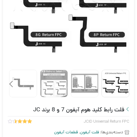
فلت رابط کلید هوم آیفون 7 و 8 برند JC
JCID Universal Return FPC
2
امتیاز
دسته‌بندی‌ها:
فلت آیفون
,
قطعات آیفون
3.50
از