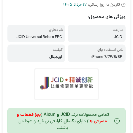
5 امتیاز
تاریخ به روز رسانی:
17 مرداد 1405
مشتری
ویژگی های محصول:
سازنده
نام تجاری
JCID Universal Return FPC
JCID
قابل استفاده برای
کیفیت
iPhone 7/7P/8/8P
اورجینال
تمامی محصولات برند
JCID و Aixun
(
بجز قطعات و
مصرفی ها
) دارای
یکسال
گارانتی بی قید و شرط می
باشند.