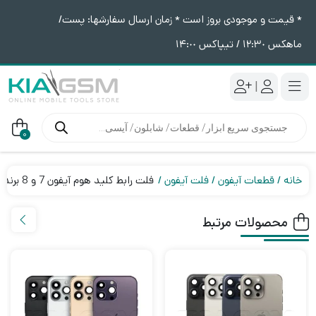
* قیمت و موجودی بروز است * زمان ارسال سفارشها: پست/
ماهکس ١٢:٣٠ / تیپاکس ١۴:٠٠
|
جستجوی
محصولات
0
خانه
قطعات آیفون
فلت آیفون
فلت رابط کلید هوم آیفون 7 و 8 برند JC
محصولات مرتبط