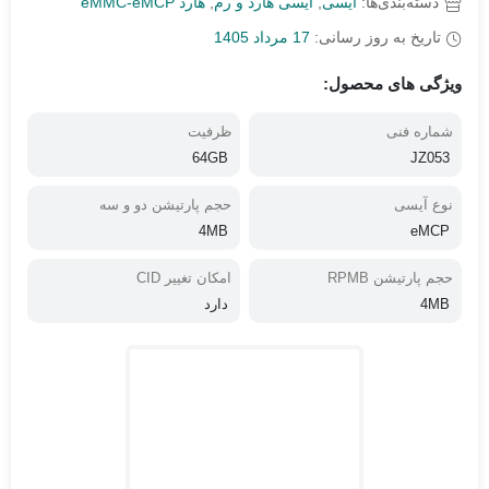
دسته‌بندی‌ها:
آیسی
,
آیسی هارد و رم
,
هارد eMMC-eMCP
تاریخ به روز رسانی:
17 مرداد 1405
ویژگی های محصول:
شماره فنی
ظرفیت
64GB
JZ053
نوع آیسی
حجم پارتیشن دو و سه
4MB
eMCP
حجم پارتیشن RPMB
امکان تغییر CID
4MB
دارد