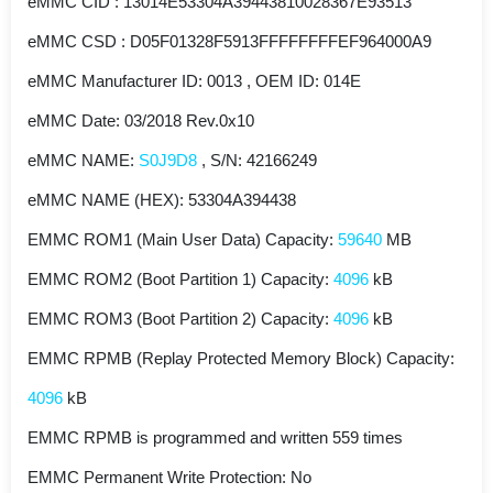
eMMC CID : 13014E53304A39443810028367E93513
eMMC CSD : D05F01328F5913FFFFFFFFEF964000A9
eMMC Manufacturer ID: 0013 , OEM ID: 014E
eMMC Date: 03/2018 Rev.0x10
eMMC NAME:
S0J9D8
, S/N: 42166249
eMMC NAME (HEX): 53304A394438
EMMC ROM1 (Main User Data) Capacity:
59640
MB
EMMC ROM2 (Boot Partition 1) Capacity:
4096
kB
EMMC ROM3 (Boot Partition 2) Capacity:
4096
kB
EMMC RPMB (Replay Protected Memory Block) Capacity:
4096
kB
EMMC RPMB is programmed and written 559 times
EMMC Permanent Write Protection: No