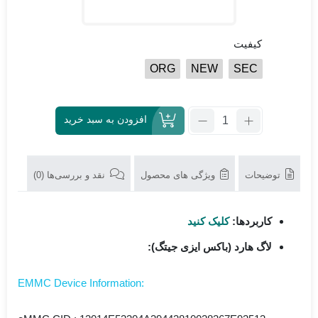
کیفیت
ORG
NEW
SEC
تعداد:
افزودن به سبد خرید
آی
سی
هارد
توضیحات
ویژگی های محصول
نقد و بررسی‌ها (0)
JZ053
64G
کاربردها:
کلیک کنید
لاگ هارد (باکس ایزی جیتگ):
:EMMC Device Information