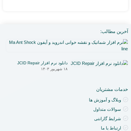
آخرین مطالب:
نر
اف
۵
شم
دی
و
دانلود نرم افزار JCID Repair
۰۳
نق
۱۸ شهریور ۱۴۰۳
خو
ان
و
خدمات مشتریان
آی
a
وبلاگ و آموزش ها
nt
سوالات متداول
ck
ne
شرایط گارانتی
ارتباط با ما