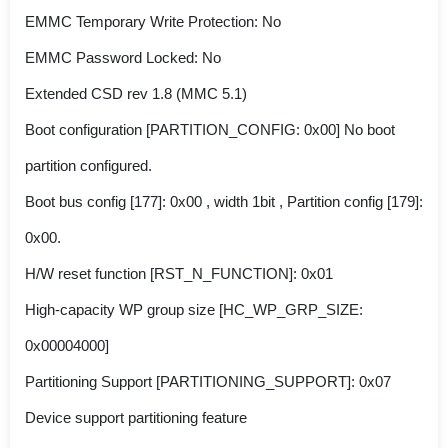
EMMC Temporary Write Protection: No
EMMC Password Locked: No
Extended CSD rev 1.8 (MMC 5.1)
Boot configuration [PARTITION_CONFIG: 0x00] No boot
partition configured.
Boot bus config [177]: 0x00 , width 1bit , Partition config [179]:
0x00.
H/W reset function [RST_N_FUNCTION]: 0x01
High-capacity WP group size [HC_WP_GRP_SIZE:
0x00004000]
Partitioning Support [PARTITIONING_SUPPORT]: 0x07
Device support partitioning feature