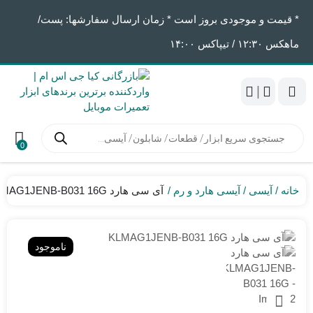
* قیمت و موجودی بروز است * زمان ارسال سفارشها: پست/
ماهکس ١٢:٣٠ / تیپاکس ١۴:٠٠
|
جستجوی
محصولات
0
خانه
آیسی
آیسی هارد و رم
آی سی هارد KLMAG1JENB-B031 16G
ناموجود