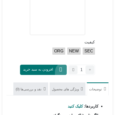
کیفیت
ORG
NEW
SEC
تعداد:
افزودن به سبد خرید
آی
سی
هارد
توضیحات
ویژگی های محصول
نقد و بررسی‌ها (0)
KLMAG1JENB-
B031
16G
کاربردها:
کلیک کنید