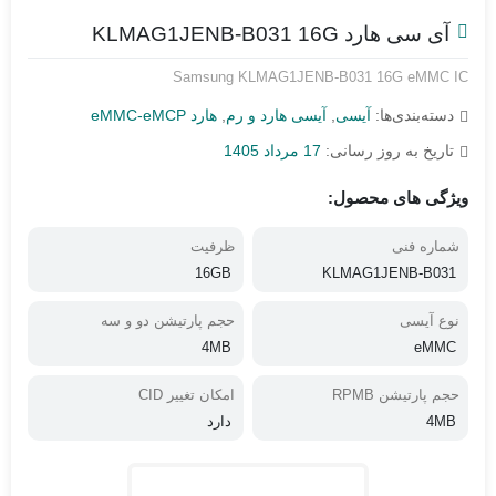
آی سی هارد KLMAG1JENB-B031 16G
Samsung KLMAG1JENB-B031 16G eMMC IC
دسته‌بندی‌ها:
آیسی
,
آیسی هارد و رم
,
هارد eMMC-eMCP
تاریخ به روز رسانی:
17 مرداد 1405
ویژگی های محصول:
شماره فنی
ظرفیت
16GB
KLMAG1JENB-B031
نوع آیسی
حجم پارتیشن دو و سه
4MB
eMMC
حجم پارتیشن RPMB
امکان تغییر CID
4MB
دارد