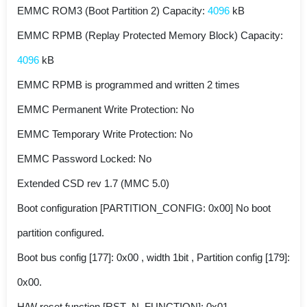
EMMC ROM3 (Boot Partition 2) Capacity:
4096
kB
EMMC RPMB (Replay Protected Memory Block) Capacity:
4096
kB
EMMC RPMB is programmed and written 2 times
EMMC Permanent Write Protection: No
EMMC Temporary Write Protection: No
EMMC Password Locked: No
Extended CSD rev 1.7 (MMC 5.0)
Boot configuration [PARTITION_CONFIG: 0x00] No boot
partition configured.
Boot bus config [177]: 0x00 , width 1bit , Partition config [179]:
0x00.
H/W reset function [RST_N_FUNCTION]: 0x01