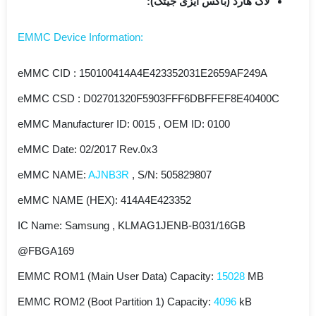
لاگ هارد (باکس ایزی جیتگ):
:EMMC Device Information
eMMC CID : 150100414A4E423352031E2659AF249A
eMMC CSD : D02701320F5903FFF6DBFFEF8E40400C
eMMC Manufacturer ID: 0015 , OEM ID: 0100
eMMC Date: 02/2017 Rev.0x3
eMMC NAME:
AJNB3R
, S/N: 505829807
eMMC NAME (HEX): 414A4E423352
IC Name: Samsung , KLMAG1JENB-B031/16GB
@FBGA169
EMMC ROM1 (Main User Data) Capacity:
15028
MB
EMMC ROM2 (Boot Partition 1) Capacity:
4096
kB