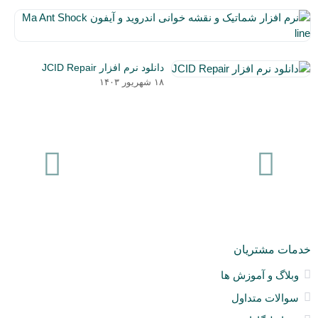
نر
اف
۵
شم
دی
و
دانلود نرم افزار JCID Repair
۰۳
نق
۱۸ شهریور ۱۴۰۳
خو
ان
و
آی
a
nt
ck
ne
خدمات مشتریان
وبلاگ و آموزش ها
سوالات متداول