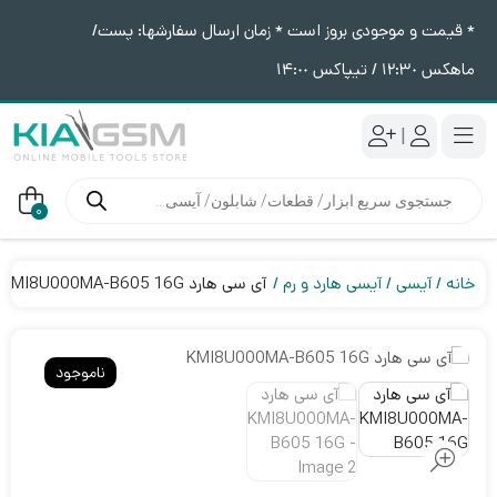
* قیمت و موجودی بروز است * زمان ارسال سفارشها: پست/
ماهکس ١٢:٣٠ / تیپاکس ١۴:٠٠
|
جستجوی
محصولات
0
خانه
آیسی
آیسی هارد و رم
آی سی هارد KMI8U000MA-B605 16G
ناموجود