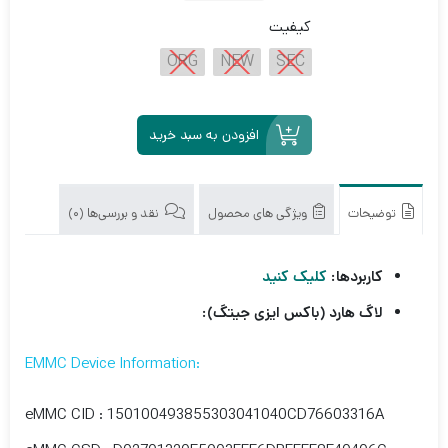
کیفیت
ORG
NEW
SEC
افزودن به سبد خرید
توضیحات
ویژگی های محصول
نقد و بررسی‌ها (0)
کاربردها:
کلیک کنید
لاگ هارد (باکس ایزی جیتگ):
:EMMC Device Information
eMMC CID : 150100493855303041040CD76603316A