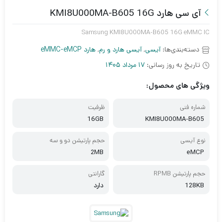
آی سی هارد KMI8U000MA-B605 16G
Samsung KMI8U000MA-B605 16G eMMC IC
دسته‌بندی‌ها:
آیسی
,
آیسی هارد و رم
,
هارد eMMC-eMCP
تاریخ به روز رسانی:
17 مرداد 1405
ویژگی های محصول:
شماره فنی
ظرفیت
16GB
KMI8U000MA-B605
نوع آیسی
حجم پارتیشن دو و سه
2MB
eMCP
حجم پارتیشن RPMB
گارانتی
128KB
دارد