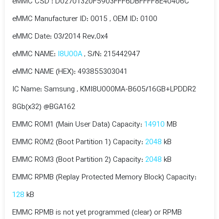
eMMC CSD : D02701320F5903FFF6DBFFFF8E40406C
eMMC Manufacturer ID: 0015 , OEM ID: 0100
eMMC Date: 03/2014 Rev.0x4
eMMC NAME:
I8U00A
, S/N: 215442947
eMMC NAME (HEX): 493855303041
IC Name: Samsung , KMI8U000MA-B605/16GB+LPDDR2
8Gb(x32) @BGA162
EMMC ROM1 (Main User Data) Capacity:
14910
MB
EMMC ROM2 (Boot Partition 1) Capacity:
2048
kB
EMMC ROM3 (Boot Partition 2) Capacity:
2048
kB
EMMC RPMB (Replay Protected Memory Block) Capacity:
128
kB
EMMC RPMB is not yet programmed (clear) or RPMB