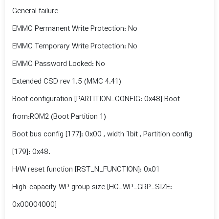
General failure
EMMC Permanent Write Protection: No
EMMC Temporary Write Protection: No
EMMC Password Locked: No
Extended CSD rev 1.5 (MMC 4.41)
Boot configuration [PARTITION_CONFIG: 0x48] Boot
from:ROM2 (Boot Partition 1)
Boot bus config [177]: 0x00 , width 1bit , Partition config
[179]: 0x48.
H/W reset function [RST_N_FUNCTION]: 0x01
High-capacity WP group size [HC_WP_GRP_SIZE:
0x00004000]