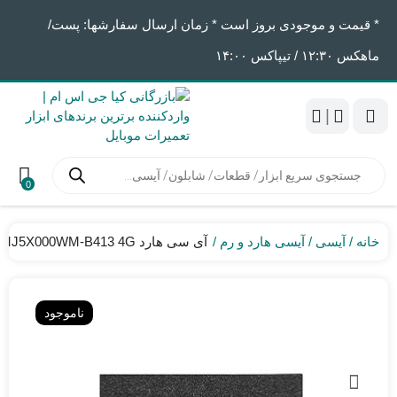
* قیمت و موجودی بروز است * زمان ارسال سفارشها: پست/
ماهکس ١٢:٣٠ / تیپاکس ١۴:٠٠
|
جستجوی
محصولات
0
خانه
آیسی
آیسی هارد و رم
آی سی هارد KMJ5X000WM-B413 4G
ناموجود