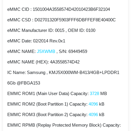
eMMC CID : 1501004A3558574D42010423B6F32104
eMMC CSD : D02701320F5903FFF6DBFFEF8E40400C
eMMC Manufacturer ID: 0015 , OEM ID: 0100
eMMC Date: 02/2014 Rev.0x1
eMMC NAME:
J5XWMB
, S/N: 69449459
eMMC NAME (HEX): 4A3558574D42
IC Name: Samsung , KMJ5X000WM-B413/4GB+LPDDR1
6Gb @FBGA153
EMMC ROM1 (Main User Data) Capacity:
3728
MB
EMMC ROM2 (Boot Partition 1) Capacity:
4096
kB
EMMC ROM3 (Boot Partition 2) Capacity:
4096
kB
EMMC RPMB (Replay Protected Memory Block) Capacity: