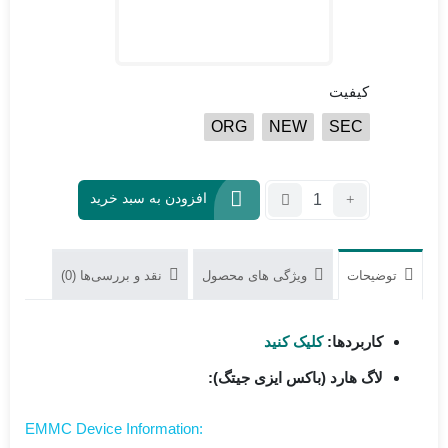
کیفیت
ORG
NEW
SEC
تعداد:
افزودن به سبد خرید
آی
سی
هارد
توضیحات
ویژگی های محصول
نقد و بررسی‌ها (0)
KMJ5X000WM-
B413
4G
کاربردها:
کلیک کنید
لاگ هارد (باکس ایزی جیتگ):
:EMMC Device Information