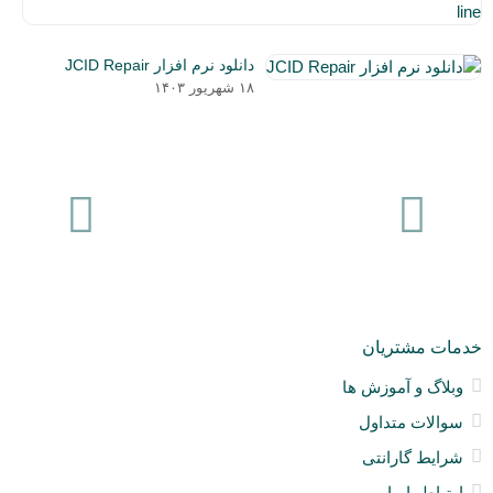
اف
۵
شم
دی
و
دانلود نرم افزار JCID Repair
۰۳
نق
۱۸ شهریور ۱۴۰۳
خو
ان
و
آی
a
nt
ck
ne
خدمات مشتریان
وبلاگ و آموزش ها
سوالات متداول
شرایط گارانتی
ارتباط با ما