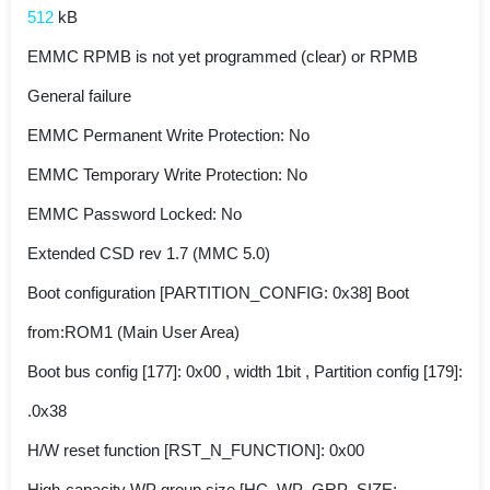
512
kB
EMMC RPMB is not yet programmed (clear) or RPMB
General failure
EMMC Permanent Write Protection: No
EMMC Temporary Write Protection: No
EMMC Password Locked: No
Extended CSD rev 1.7 (MMC 5.0)
Boot configuration [PARTITION_CONFIG: 0x38] Boot
from:ROM1 (Main User Area)
Boot bus config [177]: 0x00 , width 1bit , Partition config [179]:
0x38.
H/W reset function [RST_N_FUNCTION]: 0x00
High-capacity WP group size [HC_WP_GRP_SIZE: