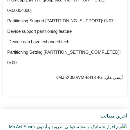
0x00004000]
Partitioning Support [PARTITIONING_SUPPORT]: 0x07
Device support partitioning feature
Device can have enhanced tech.
Partitioning Setting [PARTITION_SETTING_COMPLETED]:
0x00
آیسی هارد KMJ5X000WM-B413 4G
آخرین مطالب:
نر