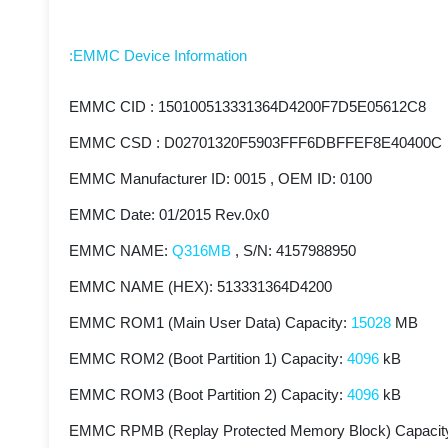
:EMMC Device Information
EMMC CID : 150100513331364D4200F7D5E05612C8
EMMC CSD : D02701320F5903FFF6DBFFEF8E40400C
EMMC Manufacturer ID: 0015 , OEM ID: 0100
EMMC Date: 01/2015 Rev.0x0
EMMC NAME:
Q316MB
, S/N: 4157988950
EMMC NAME (HEX): 513331364D4200
EMMC ROM1 (Main User Data) Capacity:
15028
MB
EMMC ROM2 (Boot Partition 1) Capacity:
4096
kB
EMMC ROM3 (Boot Partition 2) Capacity:
4096
kB
EMMC RPMB (Replay Protected Memory Block) Capacit