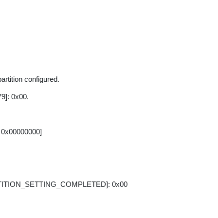
tition configured.
79]: 0x00.
 0x00000000]
 [PARTITION_SETTING_COMPLETED]: 0x00