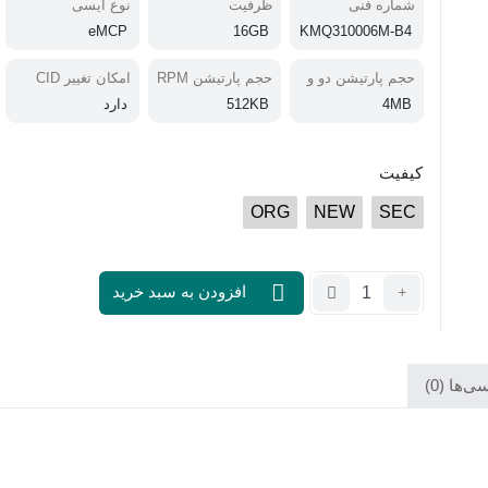
شماره فنی
ظرفیت
نوع آیسی
eMCP
16GB
KMQ310006M-B4
17
حجم پارتیشن دو و
حجم پارتیشن RPM
امکان تغییر CID
سه
B
4MB
512KB
دارد
کیفیت
ORG
NEW
SEC
تعداد:
افزودن به سبد خرید
آی
سی
هارد
KMQ310006M-
‌ها (0)
B417
16G