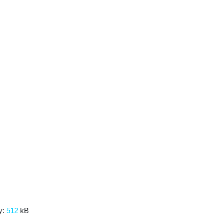
y:
512
kB