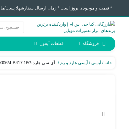
* قیمت و موجودی بروز است * زمان ارسال سفارشها: پست/ماهکس ١٢:٣٠ / تیپاکس
جستجوی
محصولات
فروشگاه
قطعات آیفون
آیفون 6
ابزار لحیم کاری
خانه
آیسی
آیسی هارد و رم
آی سی هارد KMQ310006M-B417 16G