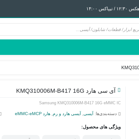
 ١۴:٠٠
هیتر | هویه
قطعات آیفون 6
پری هیتر
قطعات آیفون 6Plus
ن
ق
آی سی هارد KMQ310006M-B417 16G
Samsung KMQ310006M-B417 16G eMMC IC
دسته‌بندی‌ها:
آیسی
,
آیسی هارد و رم
,
هارد eMMC-eMCP
ویژگی های محصول: