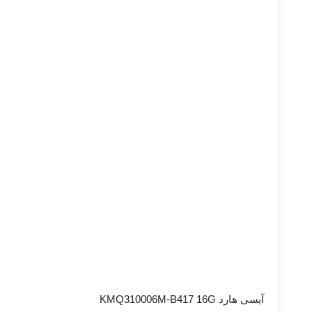
آیسی هارد KMQ310006M-B417 16G