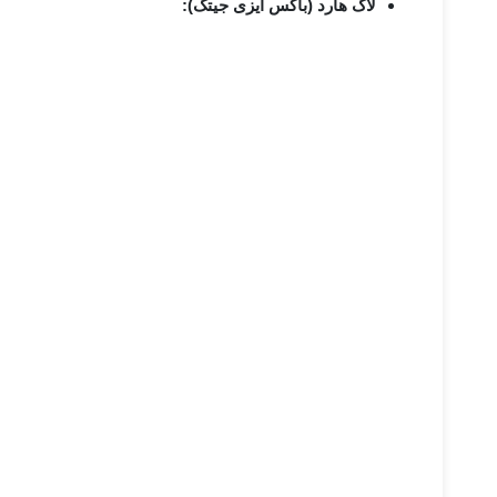
لاگ هارد (باکس ایزی جیتگ):