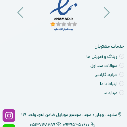
آی
a
nt
ck
ne
خدمات مشتریان
وبلاگ و آموزش ها
سوالات متداول
شرایط گارانتی
ارتباط با ما
درباره ما
مشهد، چهارراه مجد، مجتمع موبایل ضامن آهو، واحد ۱۱۹
05137128489
09395350600