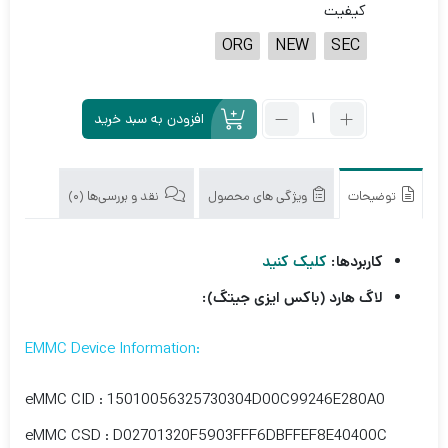
کیفیت
ORG
NEW
SEC
تعداد:
افزودن به سبد خرید
آی
سی
هارد
KMV2W000LM-
توضیحات
ویژگی های محصول
نقد و بررسی‌ها (0)
B506
32G
کاربردها:
کلیک کنید
لاگ هارد (باکس ایزی جیتگ):
:EMMC Device Information
eMMC CID : 15010056325730304D00C99246E280A0
eMMC CSD : D02701320F5903FFF6DBFFEF8E40400C