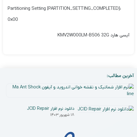
Partitioning Setting [PARTITION_SETTING_COMPLETED]:
0x00
آیسی هارد KMV2W000LM-B506 32G
آخرین مطالب:
نر
افز
۵
شم
دی
و
دانلود نرم افزار JCID Repair
۰۳
نق
۱۸ شهریور ۱۴۰۳
خو
ان
و