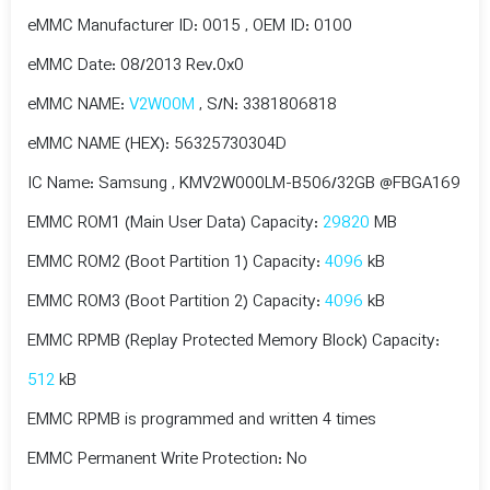
eMMC Manufacturer ID: 0015 , OEM ID: 0100
eMMC Date: 08/2013 Rev.0x0
eMMC NAME:
V2W00M
, S/N: 3381806818
eMMC NAME (HEX): 56325730304D
IC Name: Samsung , KMV2W000LM-B506/32GB @FBGA169
EMMC ROM1 (Main User Data) Capacity:
29820
MB
EMMC ROM2 (Boot Partition 1) Capacity:
4096
kB
EMMC ROM3 (Boot Partition 2) Capacity:
4096
kB
EMMC RPMB (Replay Protected Memory Block) Capacity:
512
kB
EMMC RPMB is programmed and written 4 times
EMMC Permanent Write Protection: No