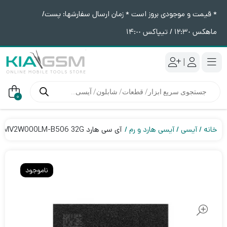
* قیمت و موجودی بروز است * زمان ارسال سفارشها: پست/
ماهکس ١٢:٣٠ / تیپاکس ١۴:٠٠
|
جستجوی
محصولات
0
خانه
آیسی
آیسی هارد و رم
آی سی هارد KMV2W000LM-B506 32G
ناموجود