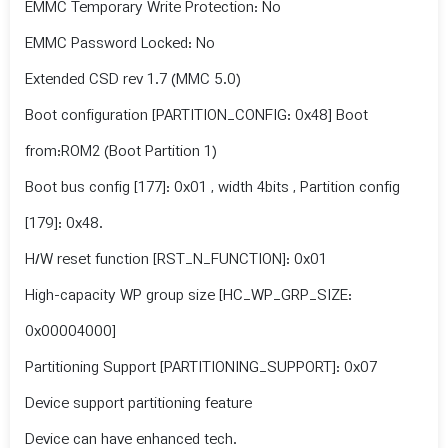
EMMC Temporary Write Protection: No
EMMC Password Locked: No
Extended CSD rev 1.7 (MMC 5.0)
Boot configuration [PARTITION_CONFIG: 0x48] Boot
from:ROM2 (Boot Partition 1)
Boot bus config [177]: 0x01 , width 4bits , Partition config
[179]: 0x48.
H/W reset function [RST_N_FUNCTION]: 0x01
High-capacity WP group size [HC_WP_GRP_SIZE:
0x00004000]
Partitioning Support [PARTITIONING_SUPPORT]: 0x07
Device support partitioning feature
Device can have enhanced tech.