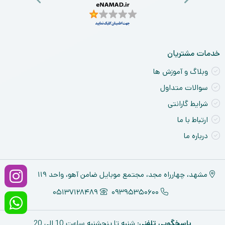
ck
ne
خدمات مشتریان
وبلاگ و آموزش ها
سوالات متداول
شرایط گارانتی
ارتباط با ما
درباره ما
مشهد، چهارراه مجد، مجتمع موبایل ضامن آهو، واحد ۱۱۹
05137128489
09395350600
پاسخگویی تلفنی
: شنبه تا پنجشنبه ساعت 10 الی 20