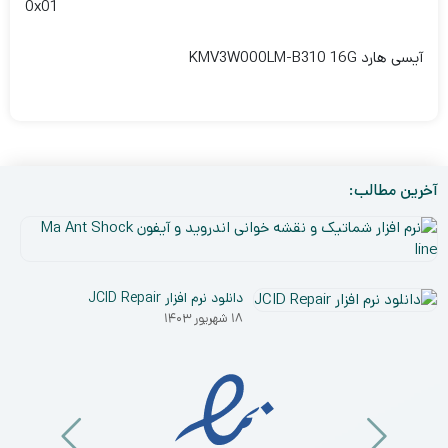
0x01
آیسی هارد KMV3W000LM-B310 16G
آخرین مطالب:
نر
افز
۵
شم
دی
و
دانلود نرم افزار JCID Repair
۰۳
نق
۱۸ شهریور ۱۴۰۳
خو
ان
و
آی
a
nt