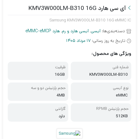
آی سی هارد KMV3W000LM-B310 16G
Samsung KMV3W000LM-B310 16G eMMC IC
دسته‌بندی‌ها:
آیسی
,
آیسی هارد و رم
,
هارد eMMC-eMCP
تاریخ به روز رسانی:
17 مرداد 1405
ویژگی های محصول:
شماره فنی
ظرفیت
16GB
KMV3W000LM-B310
نوع آیسی
حجم پارتیشن دو و سه
4MB
eMMC
حجم پارتیشن RPMB
گارانتی
512KB
دارد