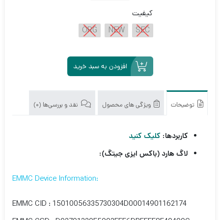
کیفیت
ORG
NEW
SEC
افزودن به سبد خرید
توضیحات
ویژگی های محصول
نقد و بررسی‌ها (0)
کاربردها:
کلیک کنید
لاگ هارد (باکس ایزی جیتگ):
:EMMC Device Information
EMMC CID : 15010056335730304D00014901162174