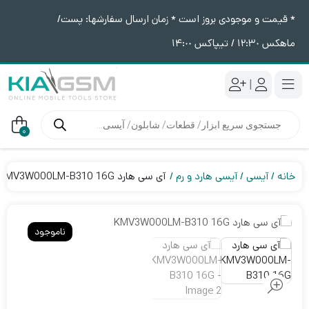
* قیمت و موجودی بروز است * زمان ارسال سفارشها: پست/
ماهکس ١٢:٣٠ / تیپاکس ١۴:٠٠
|
جستجوی
محصولات
0
خانه
آیسی
آیسی هارد و رم
آی سی هارد KMV3W000LM-B310 16G
ناموجود