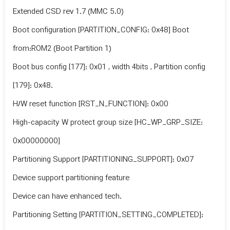
Extended CSD rev 1.7 (MMC 5.0)
Boot configuration [PARTITION_CONFIG: 0x48] Boot
from:ROM2 (Boot Partition 1)
Boot bus config [177]: 0x01 , width 4bits , Partition config
[179]: 0x48.
H/W reset function [RST_N_FUNCTION]: 0x00
High-capacity W protect group size [HC_WP_GRP_SIZE:
0x00000000]
Partitioning Support [PARTITIONING_SUPPORT]: 0x07
Device support partitioning feature
Device can have enhanced tech.
Partitioning Setting [PARTITION_SETTING_COMPLETED]: