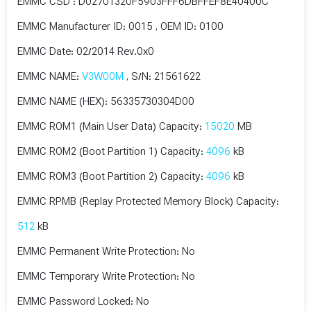
EMMC CSD : D02701320F5903FFF6DBFFEF8E40400C
EMMC Manufacturer ID: 0015 , OEM ID: 0100
EMMC Date: 02/2014 Rev.0x0
EMMC NAME:
V3W00M
, S/N: 21561622
EMMC NAME (HEX): 56335730304D00
EMMC ROM1 (Main User Data) Capacity:
15020
MB
EMMC ROM2 (Boot Partition 1) Capacity:
4096
kB
EMMC ROM3 (Boot Partition 2) Capacity:
4096
kB
EMMC RPMB (Replay Protected Memory Block) Capacity:
512
kB
EMMC Permanent Write Protection: No
EMMC Temporary Write Protection: No
EMMC Password Locked: No