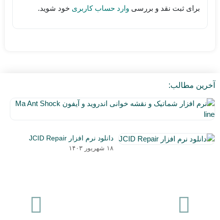
برای ثبت نقد و بررسی
وارد حساب کاربری
خود شوید.
آخرین مطالب:
نر
اف
۵
شم
دی
و
دانلود نرم افزار JCID Repair
۰۳
نق
۱۸ شهریور ۱۴۰۳
خو
ان
و
آی
a
nt
ck