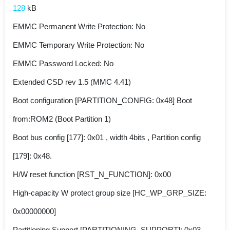
128
kB
EMMC Permanent Write Protection: No
EMMC Temporary Write Protection: No
EMMC Password Locked: No
Extended CSD rev 1.5 (MMC 4.41)
Boot configuration [PARTITION_CONFIG: 0x48] Boot
from:ROM2 (Boot Partition 1)
Boot bus config [177]: 0x01 , width 4bits , Partition config
[179]: 0x48.
H/W reset function [RST_N_FUNCTION]: 0x00
High-capacity W protect group size [HC_WP_GRP_SIZE:
0x00000000]
Partitioning Support [PARTITIONING_SUPPORT]: 0x03