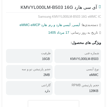
آی سی هارد KMVYL000LM-B503 16G
Samsung KMVYL000LM-B503 16G eMMC IC
دسته‌بندی‌ها:
آیسی
,
آیسی هارد و رم
,
هارد eMMC-eMCP
تاریخ به روز رسانی:
17 مرداد 1405
ویژگی های محصول:
شماره فنی
ظرفیت
16GB
KMVYL000LM-B503
نوع آیسی
حجم پارتیشن دو و سه
2MB
eMMC
حجم پارتیشن RPMB
گارانتی
128KB
دارد