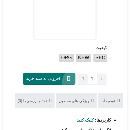
کیفیت
ORG
NEW
SEC
تعداد:
افزودن به سبد خرید
آی
سی
هارد
توضیحات
ویژگی های محصول
نقد و بررسی‌ها (0)
KMVYL000LM-
B503
16G
کاربردها:
کلیک کنید