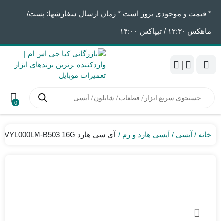
* قیمت و موجودی بروز است * زمان ارسال سفارشها: پست/
ماهکس ١٢:٣٠ / تیپاکس ١۴:٠٠
|
جستجوی
محصولات
0
خانه
آیسی
آیسی هارد و رم
آی سی هارد KMVYL000LM-B503 16G