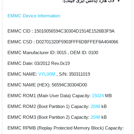
لاگ هارد (باکس ایزی جیتگ):
:EMMC Device Information
EMMC CID : 15010056594C30304D1914E1526B3F9A
EMMC CSD : D02701320F5903FFF6DBFFEF8A404066
EMMC Manufacturer ID: 0015 , OEM ID: 0100
EMMC Date: 03/2012 Rev.0x19
EMMC NAME:
VYL00M
, S/N: 350311019
EMMC NAME (HEX): 56594C30304D00
EMMC ROM1 (Main User Data) Capacity:
15024
MB
EMMC ROM2 (Boot Partition 1) Capacity:
2048
kB
EMMC ROM3 (Boot Partition 2) Capacity:
2048
kB
EMMC RPMB (Replay Protected Memory Block) Capacity: