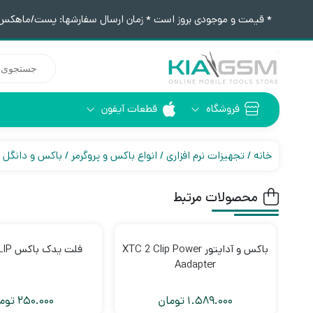
* قیمت و موجودی بروز است * زمان ارسال سفارشها: پست/ماهکس ١٢:٣٠ / تیپاکس ۴:٠٠
جستجوی
محصولات
فروشگاه
قطعات آیفون
آیفون 6
ابزار لحیم کاری
خانه
تجهیزات نرم افزاری
انواع باکس و پروگرمر
باکس و دانگل ا
محصولات مرتبط
باکس و آداپتور XTC 2 Clip Power
فلت یدک باکس XTC 2 CLIP
Aadapter
1.589.000
تومان
250.000
توم