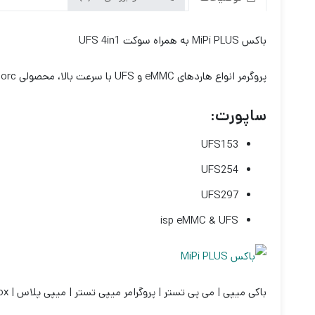
باکس MiPi PLUS به همراه سوکت UFS 4in1
پروگرمر انواع هاردهای eMMC و UFS با سرعت بالا، محصولی Moorc
ساپورت:
UFS153
UFS254
UFS297
isp eMMC & UFS
باکی میپی | می پی تستر | پروگرامر میپی تستر | میپی پلاس | mipi tester box