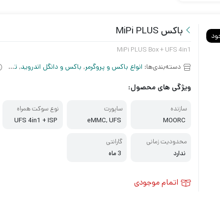
باکس MiPi PLUS
ود
MiPi PLUS Box + UFS 4in1
دسته‌بندی‌ها:
انواع باکس و پروگرمر
,
باکس و دانگل اندروید
,
تجهیزات نرم افزاری
ویژگی های محصول:
سازنده
ساپورت
نوع سوکت همراه
UFS 4in1 + ISP
eMMC, UFS
MOORC
محدودیت زمانی
گارانتی
ندارد
3 ماه
اتمام موجودی