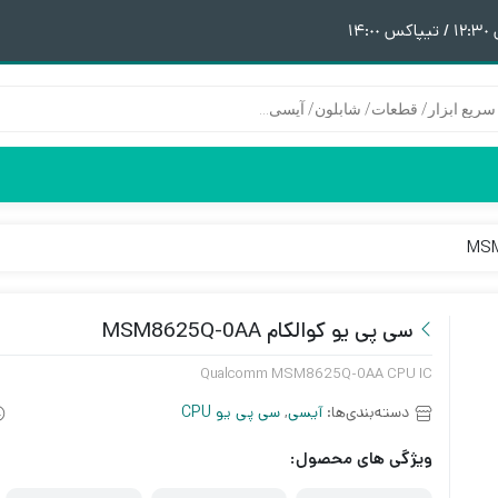
١
هیتر | هویه
قطعات آیفون 6
پری هیتر
قطعات آیفون 6Plus
ن
ق
سی پی یو کوالکام MSM8625Q-0AA
Qualcomm MSM8625Q-0AA CPU IC
دسته‌بندی‌ها:
آیسی
,
سی پی یو CPU
ویژگی های محصول: