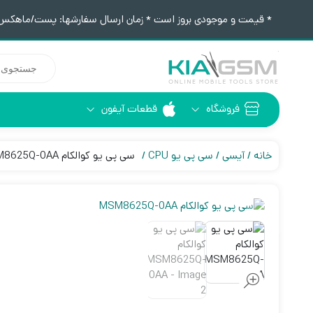
* قیمت و موجودی بروز است * زمان ارسال سفارشها: پست/ماهکس ١٢:٣٠ / تیپاکس ۴:٠٠
جستجوی
محصولات
فروشگاه
قطعات آیفون
آیفون 6
ابزار لحیم کاری
خانه
آیسی
سی پی یو CPU
سی پی یو کوالکام MSM8625Q-0AA