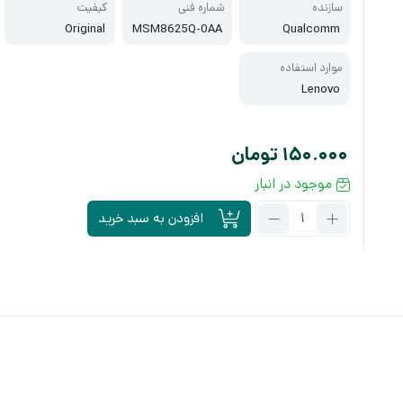
سازنده
شماره فنی
کیفیت
Original
MSM8625Q-0AA
Qualcomm
موارد استفاده
Lenovo
150.000
تومان
موجود در انبار
تعداد:
افزودن به سبد خرید
سی
پی
یو
کوالکام
MSM8625Q-
0AA