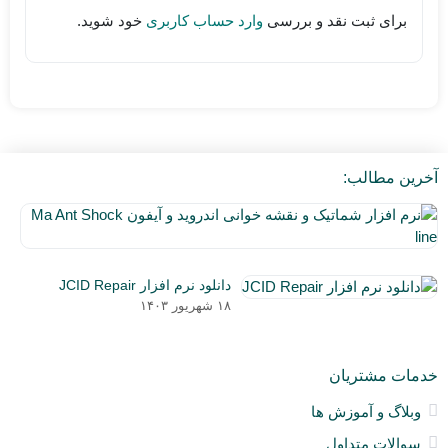
برای ثبت نقد و بررسی
وارد حساب کاربری
خود شوید.
آخرین مطالب:
نر
اف
۵
شم
دی
و
دانلود نرم افزار JCID Repair
۰۳
نق
۱۸ شهریور ۱۴۰۳
خو
ان
و
خدمات مشتریان
آی
a
وبلاگ و آموزش ها
nt
سوالات متداول
ck