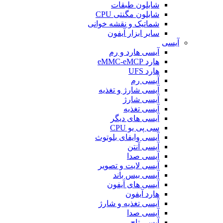
شابلون طبقات
شابلون مگنتی CPU
شماتیک و نقشه خوانی
سایر ابزار آیفون
آیسی
آیسی هارد و رم
هارد eMMC-eMCP
هارد UFS
آیسی رم
آیسی شارژ و تغذیه
آیسی شارژ
آیسی تغذیه
آیسی های دیگر
سی پی یو CPU
آیسی وایفای بلوتوث
آیسی آنتن
آیسی صدا
آیسی لایت و تصویر
آیسی بیس باند
آیسی های آیفون
هارد آیفون
آیسی تغذیه و شارژ
آیسی صدا
آیسی تاچ