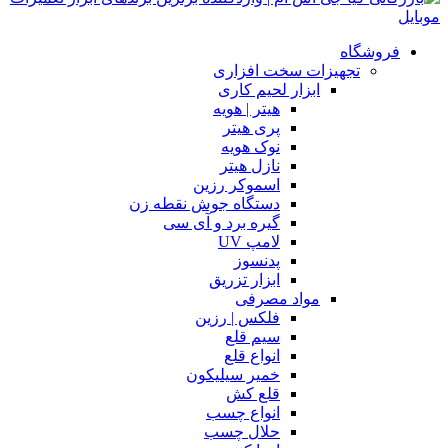
فروشگاه
تجهیزات سخت افزاری
ابزار لحیم کاری
هیتر | هویه
پری هیتر
نوک هویه
نازل هیتر
اسموکر رزین
دستگاه جوش نقطه زن
گیره برد و آی سی
لامپ UV
پدنسوز
ابزار تزریق
مواد مصرفی
فلکس | رزین
سیم قلع
انواع قلع
خمیر سیلیکون
قلع کش
انواع چسب
حلال چسب