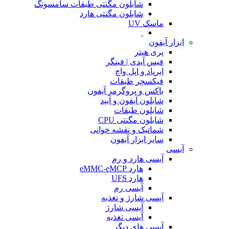
شابلون مگنتی طبقات سامسونگ
شابلون مگنتی هارد
ماسک UV
ابزار آیفون
پری هیتر
فیس آیدی | فینگر
ایرپاد و اپل واچ
فیکسچر طبقات
باکس و پروگرمر آیفون
شابلون آیفون و آیپد
شابلون طبقات
شابلون مگنتی CPU
شماتیک و نقشه خوانی
سایر ابزار آیفون
آیسی
آیسی هارد و رم
هارد eMMC-eMCP
هارد UFS
آیسی رم
آیسی شارژ و تغذیه
آیسی شارژ
آیسی تغذیه
آیسی های دیگر