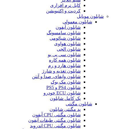
کابل نرم افزاری
کردیت و اکتیویشن
شابلون موبایل
شابلون معمولی
شابلون آیفون
شابلون سامسونگ
شابلون شیائومی
شابلون هواوی
شابلون الجی
شابلون سی پی یو
شابلون همه کاره
شابلون هارد و رم
شابلون تغذیه و شارژ
شابلون وایفای، صدا و آنتن
شابلون مک بوک
شابلون PS4 و PS5
شابلون ECU خودرو
پک کامل شابلون
شابلون مگنتی
پد مگنتی شابلون
شابلون مگنتی CPU آیفون
شابلون مگنتی طبقات آیفون
شابلون مگنتی CPU اندروید