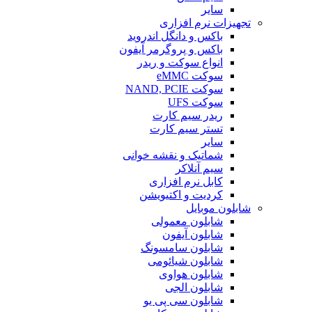
سایر
تجهیزات نرم افزاری
باکس و دانگل اندروید
باکس و پروگرمر آیفون
انواع سوکت و ریدر
سوکت eMMC
سوکت NAND, PCIE
سوکت UFS
ریدر سیم کارت
تستر سیم کارت
سایر
شماتیک و نقشه خوانی
سیم آنلاکر
کابل نرم افزاری
کردیت و اکتیویشن
شابلون موبایل
شابلون معمولی
شابلون آیفون
شابلون سامسونگ
شابلون شیائومی
شابلون هواوی
شابلون الجی
شابلون سی پی یو