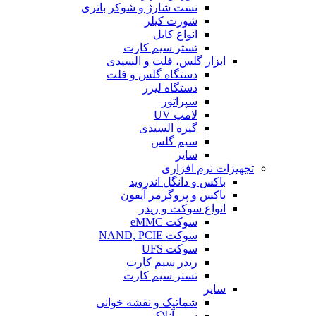
تست شارژ و شوکر باتری
شورت کیلر
انواع کابل
تستر سیم کارت
ابزار گلس، فلت و السیدی
دستگاه گلس و فلت
دستگاه لیزر
سپراتور
لامپ UV
گیره السیدی
سیم گلس
سایر
تجهیزات نرم افزاری
باکس و دانگل اندروید
باکس و پروگرمر آیفون
انواع سوکت و ریدر
سوکت eMMC
سوکت NAND, PCIE
سوکت UFS
ریدر سیم کارت
تستر سیم کارت
سایر
شماتیک و نقشه خوانی
سیم آنلاکر