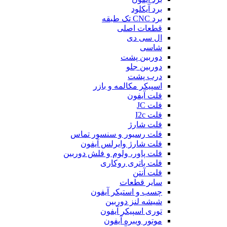
برد آیکلود
برد CNC تک طبقه
قطعات اصلی
ال سی دی
شاسی
دوربین پشت
دوربین جلو
درب پشت
اسپیکر مکالمه و بازر
فلت آیفون
فلت JC
فلت I2c
فلت شارژ
فلت رسیور و سنسور تماس
فلت شارژ وایرلس آیفون
فلت پاور، ولوم و فلش دوربین
فلت باتری روکاری
فلت آنتن
سایر قطعات
چسب و استیکر آیفون
شیشه لنز دوربین
توری اسپیکر آیفون
موتور ویبره آیفون