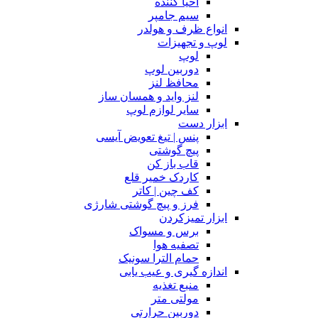
احیا کننده
سیم جامپر
انواع ظرف و هولدر
لوپ و تجهیزات
لوپ
دوربین لوپ
محافظ لنز
لنز واید و همسان ساز
سایر لوازم لوپ
ابزار دست
پنس | تیغ تعویض آیسی
پیچ گوشتی
قاب باز کن
کاردک خمیر قلع
کف چین | کاتر
فرز و پیچ گوشتی شارژی
ابزار تمیزکردن
برس و مسواک
تصفیه هوا
حمام الترا سونیک
اندازه گیری و عیب یابی
منبع تغذیه
مولتی متر
دوربین حرارتی