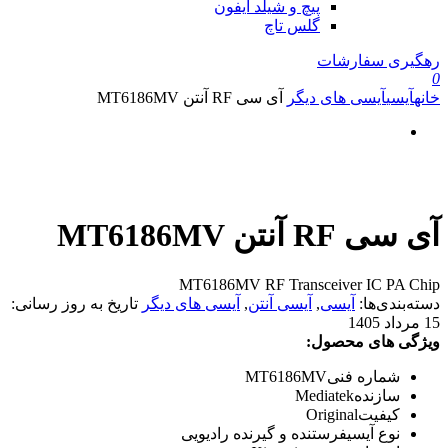
پیچ و شیلد آیفون
گلس تاچ
رهگیری سفارشات
0
خانه
آیسی
آیسی های دیگر
آی سی RF آنتن MT6186MV
آی سی RF آنتن MT6186MV
MT6186MV RF Transceiver IC PA Chip
دسته‌بندی‌ها:
آیسی
,
آیسی آنتن
,
آیسی های دیگر
تاریخ به روز رسانی:
15 مرداد 1405
ویژگی های محصول:
شماره فنی
MT6186MV
سازنده
Mediatek
کیفیت
Original
نوع آیسی
فرستنده و گیرنده رادیویی