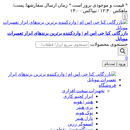
* قیمت و موجودی بروز است * زمان ارسال سفارشها: پست/
ماهکس ١٢:٣٠ / تیپاکس ١۴:٠٠
|
بازرگانی کیا جی اس ام | واردکننده برترین برندهای ابزار تعمیرات
موبایل
جستجوی محصولات
0
ورود | ثبت‌نام
فروشگاه
تجهیزات سخت افزاری
ابزار لحیم کاری
هیتر | هویه
پری هیتر
نوک هویه
نازل هیتر
اسموکر رزین
دستگاه جوش نقطه زن