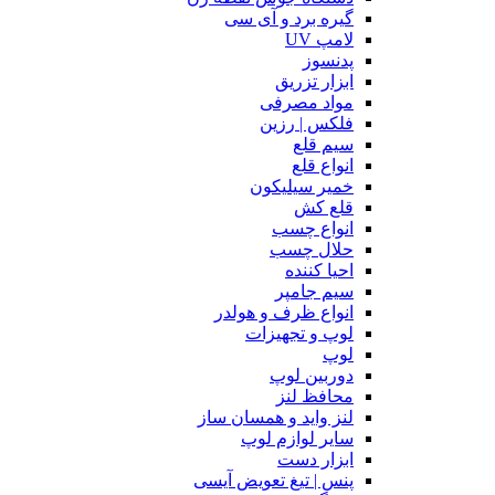
گیره برد و آی سی
لامپ UV
پدنسوز
ابزار تزریق
مواد مصرفی
فلکس | رزین
سیم قلع
انواع قلع
خمیر سیلیکون
قلع کش
انواع چسب
حلال چسب
احیا کننده
سیم جامپر
انواع ظرف و هولدر
لوپ و تجهیزات
لوپ
دوربین لوپ
محافظ لنز
لنز واید و همسان ساز
سایر لوازم لوپ
ابزار دست
پنس | تیغ تعویض آیسی