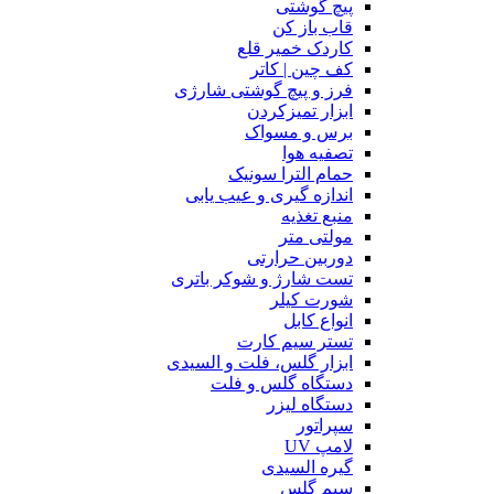
پیچ گوشتی
قاب باز کن
کاردک خمیر قلع
کف چین | کاتر
فرز و پیچ گوشتی شارژی
ابزار تمیزکردن
برس و مسواک
تصفیه هوا
حمام الترا سونیک
اندازه گیری و عیب یابی
منبع تغذیه
مولتی متر
دوربین حرارتی
تست شارژ و شوکر باتری
شورت کیلر
انواع کابل
تستر سیم کارت
ابزار گلس، فلت و السیدی
دستگاه گلس و فلت
دستگاه لیزر
سپراتور
لامپ UV
گیره السیدی
سیم گلس