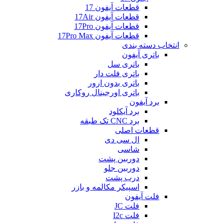
قطعات آیفون 17
قطعات آیفون 17Air
قطعات آیفون 17Pro
قطعات آیفون 17Pro Max
انتخاب دسته بندی
باتری آیفون
باتری سل
باتری فلت دار
باتری بدون ارور
باتری اورجینال روکاری
برد آیفون
برد آیکلود
برد CNC تک طبقه
قطعات اصلی
ال سی دی
شاسی
دوربین پشت
دوربین جلو
درب پشت
اسپیکر مکالمه و بازر
فلت آیفون
فلت JC
فلت I2c