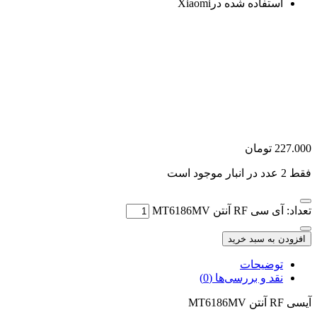
استفاده شده در
Xiaomi
227.000
تومان
فقط 2 عدد در انبار موجود است
تعداد: آی سی RF آنتن MT6186MV
افزودن به سبد خرید
توضیحات
نقد و بررسی‌ها (0)
آیسی RF آنتن MT6186MV