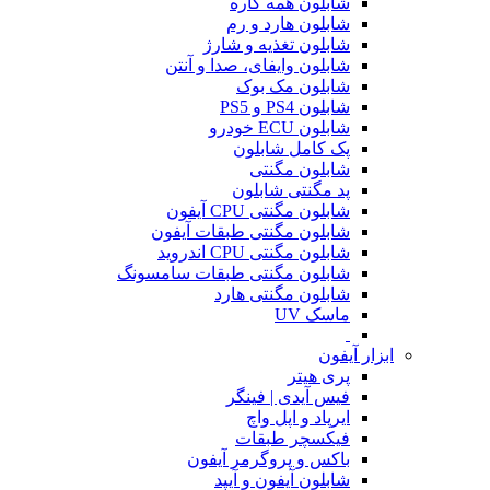
شابلون همه کاره
شابلون هارد و رم
شابلون تغذیه و شارژ
شابلون وایفای، صدا و آنتن
شابلون مک بوک
شابلون PS4 و PS5
شابلون ECU خودرو
پک کامل شابلون
شابلون مگنتی
پد مگنتی شابلون
شابلون مگنتی CPU آیفون
شابلون مگنتی طبقات آیفون
شابلون مگنتی CPU اندروید
شابلون مگنتی طبقات سامسونگ
شابلون مگنتی هارد
ماسک UV
ابزار آیفون
پری هیتر
فیس آیدی | فینگر
ایرپاد و اپل واچ
فیکسچر طبقات
باکس و پروگرمر آیفون
شابلون آیفون و آیپد