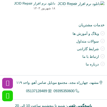
دی
و
دانلود نرم افزار JCID Repair
۰۳
نق
۱۸ شهریور ۱۴۰۳
خو
ان
و
خدمات مشتریان
آی
a
وبلاگ و آموزش ها
nt
سوالات متداول
ck
ne
شرایط گارانتی
ارتباط با ما
درباره ما
مشهد، چهارراه مجد، مجتمع موبایل ضامن آهو، واحد ۱۱۹
05137128489
09395350600
پاسخگویی تلفنی
: شنبه تا پنجشنبه ساعت 10 الی 20