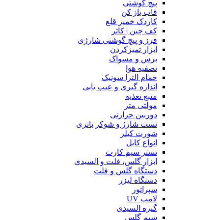
پیچ گوشتی
قاب باز کن
کاردک خمیر قلع
کف چین | کاتر
فرز و پیچ گوشتی شارژی
ابزار تمیزکردن
برس و مسواک
تصفیه هوا
حمام الترا سونیک
اندازه گیری و عیب یابی
منبع تغذیه
مولتی متر
دوربین حرارتی
تست شارژ و شوکر باتری
شورت کیلر
انواع کابل
تستر سیم کارت
ابزار گلس، فلت و السیدی
دستگاه گلس و فلت
دستگاه لیزر
سپراتور
لامپ UV
گیره السیدی
سیم گلس