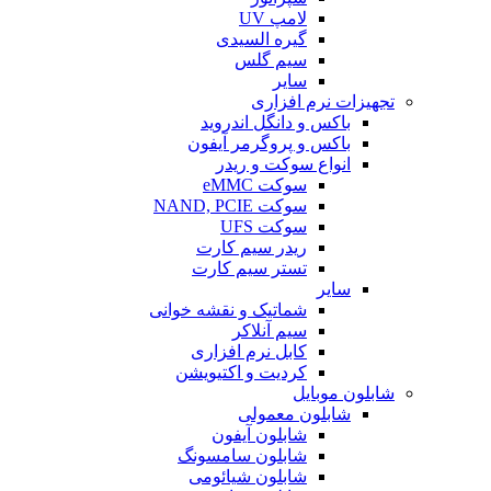
لامپ UV
گیره السیدی
سیم گلس
سایر
تجهیزات نرم افزاری
باکس و دانگل اندروید
باکس و پروگرمر آیفون
انواع سوکت و ریدر
سوکت eMMC
سوکت NAND, PCIE
سوکت UFS
ریدر سیم کارت
تستر سیم کارت
سایر
شماتیک و نقشه خوانی
سیم آنلاکر
کابل نرم افزاری
کردیت و اکتیویشن
شابلون موبایل
شابلون معمولی
شابلون آیفون
شابلون سامسونگ
شابلون شیائومی