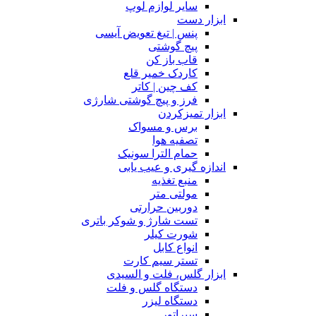
سایر لوازم لوپ
ابزار دست
پنس | تیغ تعویض آیسی
پیچ گوشتی
قاب باز کن
کاردک خمیر قلع
کف چین | کاتر
فرز و پیچ گوشتی شارژی
ابزار تمیزکردن
برس و مسواک
تصفیه هوا
حمام الترا سونیک
اندازه گیری و عیب یابی
منبع تغذیه
مولتی متر
دوربین حرارتی
تست شارژ و شوکر باتری
شورت کیلر
انواع کابل
تستر سیم کارت
ابزار گلس، فلت و السیدی
دستگاه گلس و فلت
دستگاه لیزر
سپراتور