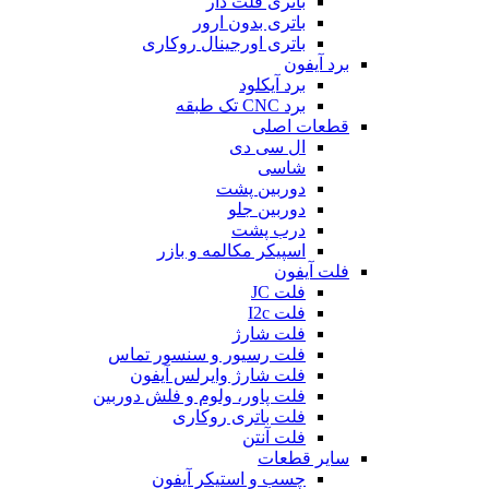
باتری فلت دار
باتری بدون ارور
باتری اورجینال روکاری
برد آیفون
برد آیکلود
برد CNC تک طبقه
قطعات اصلی
ال سی دی
شاسی
دوربین پشت
دوربین جلو
درب پشت
اسپیکر مکالمه و بازر
فلت آیفون
فلت JC
فلت I2c
فلت شارژ
فلت رسیور و سنسور تماس
فلت شارژ وایرلس آیفون
فلت پاور، ولوم و فلش دوربین
فلت باتری روکاری
فلت آنتن
سایر قطعات
چسب و استیکر آیفون