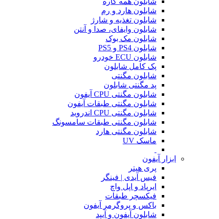
شابلون همه کاره
شابلون هارد و رم
شابلون تغذیه و شارژ
شابلون وایفای، صدا و آنتن
شابلون مک بوک
شابلون PS4 و PS5
شابلون ECU خودرو
پک کامل شابلون
شابلون مگنتی
پد مگنتی شابلون
شابلون مگنتی CPU آیفون
شابلون مگنتی طبقات آیفون
شابلون مگنتی CPU اندروید
شابلون مگنتی طبقات سامسونگ
شابلون مگنتی هارد
ماسک UV
ابزار آیفون
پری هیتر
فیس آیدی | فینگر
ایرپاد و اپل واچ
فیکسچر طبقات
باکس و پروگرمر آیفون
شابلون آیفون و آیپد