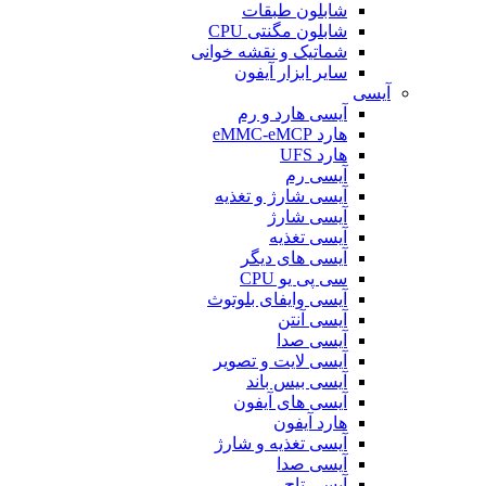
شابلون طبقات
شابلون مگنتی CPU
شماتیک و نقشه خوانی
سایر ابزار آیفون
آیسی
آیسی هارد و رم
هارد eMMC-eMCP
هارد UFS
آیسی رم
آیسی شارژ و تغذیه
آیسی شارژ
آیسی تغذیه
آیسی های دیگر
سی پی یو CPU
آیسی وایفای بلوتوث
آیسی آنتن
آیسی صدا
آیسی لایت و تصویر
آیسی بیس باند
آیسی های آیفون
هارد آیفون
آیسی تغذیه و شارژ
آیسی صدا
آیسی تاچ