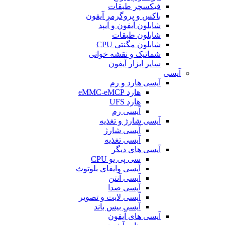
فیکسچر طبقات
باکس و پروگرمر آیفون
شابلون آیفون و آیپد
شابلون طبقات
شابلون مگنتی CPU
شماتیک و نقشه خوانی
سایر ابزار آیفون
آیسی
آیسی هارد و رم
هارد eMMC-eMCP
هارد UFS
آیسی رم
آیسی شارژ و تغذیه
آیسی شارژ
آیسی تغذیه
آیسی های دیگر
سی پی یو CPU
آیسی وایفای بلوتوث
آیسی آنتن
آیسی صدا
آیسی لایت و تصویر
آیسی بیس باند
آیسی های آیفون