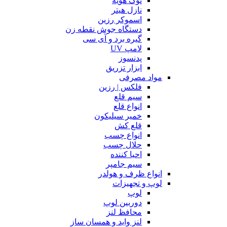
نوک هویه
نازل هیتر
اسموکر رزین
دستگاه جوش نقطه زن
گیره برد و آی سی
لامپ UV
پدنسوز
ابزار تزریق
مواد مصرفی
فلکس | رزین
سیم قلع
انواع قلع
خمیر سیلیکون
قلع کش
انواع چسب
حلال چسب
احیا کننده
سیم جامپر
انواع ظرف و هولدر
لوپ و تجهیزات
لوپ
دوربین لوپ
محافظ لنز
لنز واید و همسان ساز