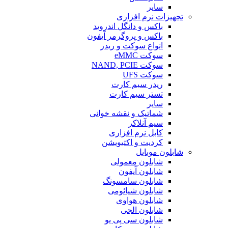
سایر
تجهیزات نرم افزاری
باکس و دانگل اندروید
باکس و پروگرمر آیفون
انواع سوکت و ریدر
سوکت eMMC
سوکت NAND, PCIE
سوکت UFS
ریدر سیم کارت
تستر سیم کارت
سایر
شماتیک و نقشه خوانی
سیم آنلاکر
کابل نرم افزاری
کردیت و اکتیویشن
شابلون موبایل
شابلون معمولی
شابلون آیفون
شابلون سامسونگ
شابلون شیائومی
شابلون هواوی
شابلون الجی
شابلون سی پی یو