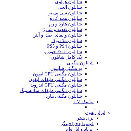
شابلون هواوی
شابلون الجی
شابلون سی پی یو
شابلون همه کاره
شابلون هارد و رم
شابلون تغذیه و شارژ
شابلون وایفای، صدا و آنتن
شابلون مک بوک
شابلون PS4 و PS5
شابلون ECU خودرو
پک کامل شابلون
شابلون مگنتی
پد مگنتی شابلون
شابلون مگنتی CPU آیفون
شابلون مگنتی طبقات آیفون
شابلون مگنتی CPU اندروید
شابلون مگنتی طبقات سامسونگ
شابلون مگنتی هارد
ماسک UV
ابزار آیفون
پری هیتر
فیس آیدی | فینگر
ایرپاد و اپل واچ