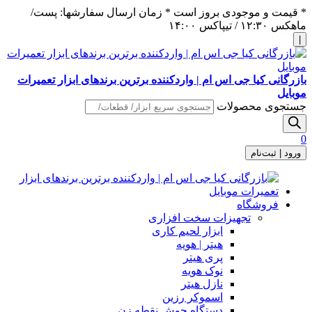
* قیمت و موجودی بروز است * زمان ارسال سفارشها: پست/
ماهکس ١٢:٣٠ / تیپاکس ١۴:٠٠
|
بازرگانی کیا جی اس ام | واردکننده برترین برندهای ابزار تعمیرات
موبایل
جستجوی محصولات
0
ورود | ثبت‌نام
فروشگاه
تجهیزات سخت افزاری
ابزار لحیم کاری
هیتر | هویه
پری هیتر
نوک هویه
نازل هیتر
اسموکر رزین
دستگاه جوش نقطه زن