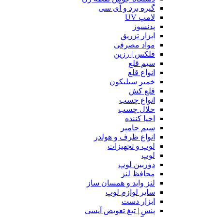
گیره برد و آی سی
لامپ UV
پدنسوز
ابزار تزریق
مواد مصرفی
فلکس | رزین
سیم قلع
انواع قلع
خمیر سیلیکون
قلع کش
انواع چسب
حلال چسب
احیا کننده
سیم جامپر
انواع ظرف و هولدر
لوپ و تجهیزات
لوپ
دوربین لوپ
محافظ لنز
لنز واید و همسان ساز
سایر لوازم لوپ
ابزار دست
پنس | تیغ تعویض آیسی