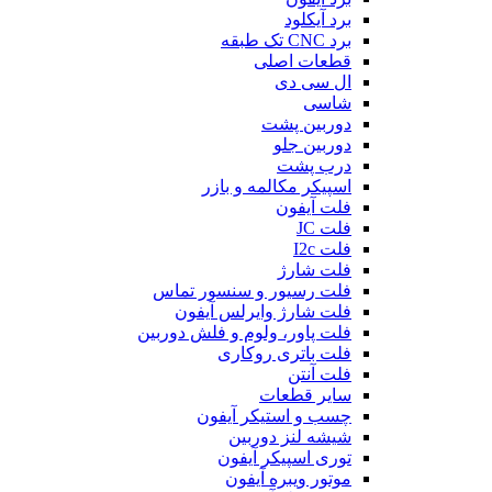
برد آیکلود
برد CNC تک طبقه
قطعات اصلی
ال سی دی
شاسی
دوربین پشت
دوربین جلو
درب پشت
اسپیکر مکالمه و بازر
فلت آیفون
فلت JC
فلت I2c
فلت شارژ
فلت رسیور و سنسور تماس
فلت شارژ وایرلس آیفون
فلت پاور، ولوم و فلش دوربین
فلت باتری روکاری
فلت آنتن
سایر قطعات
چسب و استیکر آیفون
شیشه لنز دوربین
توری اسپیکر آیفون
موتور ویبره آیفون