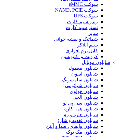
سوکت eMMC
سوکت NAND, PCIE
سوکت UFS
ریدر سیم کارت
تستر سیم کارت
سایر
شماتیک و نقشه خوانی
سیم آنلاکر
کابل نرم افزاری
کردیت و اکتیویشن
شابلون موبایل
شابلون معمولی
شابلون آیفون
شابلون سامسونگ
شابلون شیائومی
شابلون هواوی
شابلون الجی
شابلون سی پی یو
شابلون همه کاره
شابلون هارد و رم
شابلون تغذیه و شارژ
شابلون وایفای، صدا و آنتن
شابلون مک بوک