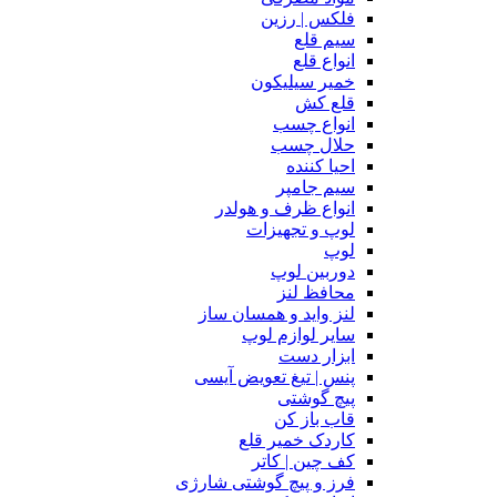
فلکس | رزین
سیم قلع
انواع قلع
خمیر سیلیکون
قلع کش
انواع چسب
حلال چسب
احیا کننده
سیم جامپر
انواع ظرف و هولدر
لوپ و تجهیزات
لوپ
دوربین لوپ
محافظ لنز
لنز واید و همسان ساز
سایر لوازم لوپ
ابزار دست
پنس | تیغ تعویض آیسی
پیچ گوشتی
قاب باز کن
کاردک خمیر قلع
کف چین | کاتر
فرز و پیچ گوشتی شارژی