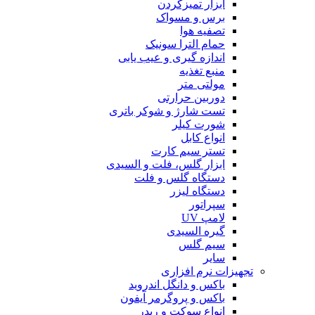
ابزار تمیزکردن
برس و مسواک
تصفیه هوا
حمام الترا سونیک
اندازه گیری و عیب یابی
منبع تغذیه
مولتی متر
دوربین حرارتی
تست شارژ و شوکر باتری
شورت کیلر
انواع کابل
تستر سیم کارت
ابزار گلس، فلت و السیدی
دستگاه گلس و فلت
دستگاه لیزر
سپراتور
لامپ UV
گیره السیدی
سیم گلس
سایر
تجهیزات نرم افزاری
باکس و دانگل اندروید
باکس و پروگرمر آیفون
انواع سوکت و ریدر