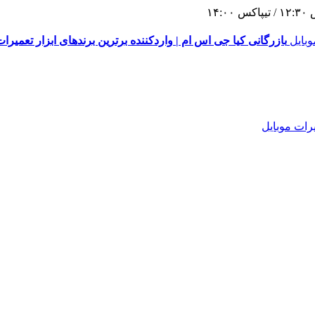
١
بازرگانی کیا جی اس ام | واردکننده برترین برندهای ابزار تعمیرات