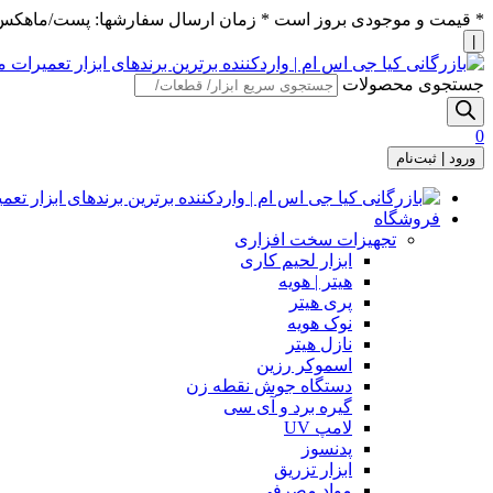
* قیمت و موجودی بروز است * زمان ارسال سفارشها: پست/ماهکس ١٢:٣٠ / تیپاکس ۴:٠٠
|
جستجوی محصولات
0
ورود | ثبت‌نام
فروشگاه
تجهیزات سخت افزاری
ابزار لحیم کاری
هیتر | هویه
پری هیتر
نوک هویه
نازل هیتر
اسموکر رزین
دستگاه جوش نقطه زن
گیره برد و آی سی
لامپ UV
پدنسوز
ابزار تزریق
مواد مصرفی