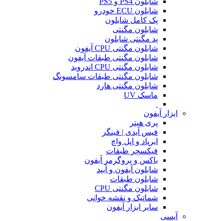
شابلون PS4 و PS5
شابلون ECU خودرو
پک کامل شابلون
شابلون مگنتی
پد مگنتی شابلون
شابلون مگنتی CPU آیفون
شابلون مگنتی طبقات آیفون
شابلون مگنتی CPU اندروید
شابلون مگنتی طبقات سامسونگ
شابلون مگنتی هارد
ماسک UV
ابزار آیفون
پری هیتر
فیس آیدی | فینگر
ایرپاد و اپل واچ
فیکسچر طبقات
باکس و پروگرمر آیفون
شابلون آیفون و آیپد
شابلون طبقات
شابلون مگنتی CPU
شماتیک و نقشه خوانی
سایر ابزار آیفون
آیسی