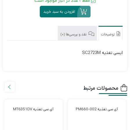
فقط 1 عدد در انبار موجود است
افزودن به سبد خرید
توضیحات
نقد و بررسی‌ها (0)
آیسی تغذیه SC2723M
محصولات مرتبط
آی سی تغذیه PM660-002
آی سی تغذیه MT6351DV