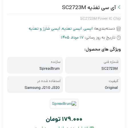
آی سی تغذیه SC2723M
SC2723M Power IC Chip
دسته‌بندی‌ها:
آیسی
,
آیسی تغذیه
,
آیسی شارژ و تغذیه
تاریخ به روز رسانی:
17 مرداد 1405
ویژگی های محصول:
شماره فنی
سازنده
Spreadtrum
SC2723M
کیفیت
استفاده شده در
Samsung J210 J320
Original
179.000
تومان