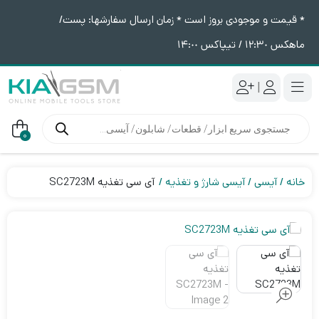
* قیمت و موجودی بروز است * زمان ارسال سفارشها: پست/
ماهکس ١٢:٣٠ / تیپاکس ١۴:٠٠
|
جستجوی
محصولات
0
خانه
آیسی
آیسی شارژ و تغذیه
آی سی تغذیه SC2723M