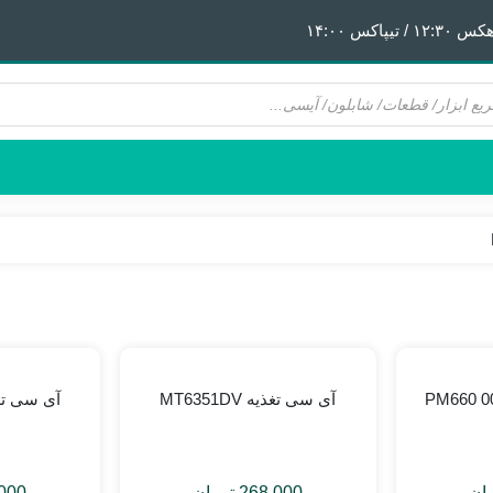
 ١۴:٠٠
هیتر | هویه
قطعات آیفون 6
پری هیتر
قطعات آیفون 6Plus
ن
ق
آی سی تغذیه MT6351DV
آی سی تغذیه X
ان
268.000
تومان
000