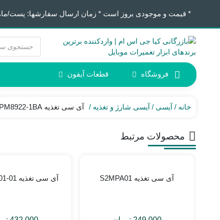
* قیمت و موجودی بروز است * زمان ارسال سفارشها: پست/ماهکس ١٢:٣٠ / تیپاکس
جستجوی
محصولات
فروشگاه
قطعات آیفون
آیفون 6
ابزار لحیم کاری
خانه
آیسی
آیسی شارژ و تغذیه
آی سی تغذیه PM8922-1BA
محصولات مرتبط
آی سی تغذیه S2MPA01
آی سی تغذیه PM660 001-01
249.000
تومان
432.000
توم