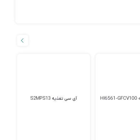
HI
آی سی تغذیه S2MPS13
آی 