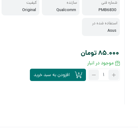
شماره فنی
سازنده
کیفیت
Original
Qualcomm
PMB6830
استفاده شده در
Asus
85.000
تومان
موجود در انبار
تعداد:
افزودن به سبد خرید
آی
سی
تغذیه
PMB6830