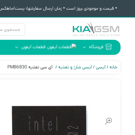
* قیمت و موجودی بروز است * زمان ارسال سفارشها: پست/ماهکس ١٢:٣٠ / تیپاکس ۴:٠٠
جستجوی
محصولات
فروشگاه
قطعات آیفون
آیفون 6
ابزار لحیم کاری
خانه
آیسی
آیسی شارژ و تغذیه
آی سی تغذیه PMB6830