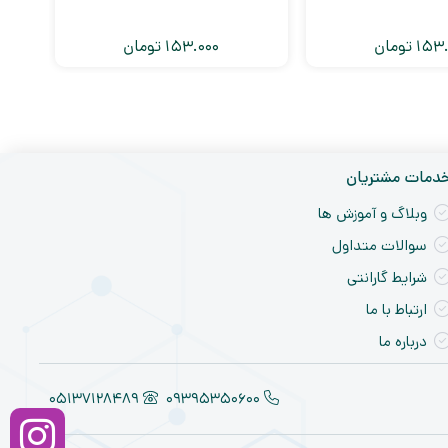
153.
تومان
153.000
تومان
دمات مشتریان
وبلاگ و آموزش ها
سوالات متداول
شرایط گارانتی
ارتباط با ما
درباره ما
05137128489
09395350600