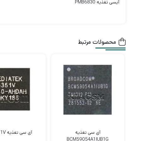
آیسی تغذیه PMB6830
محصولات مرتبط
آی سی تغذیه
آی سی تغذیه MT6351V
BCM59054A1IUB1G