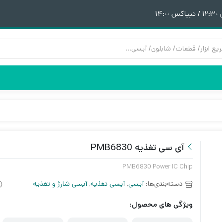
١
هیتر | هویه
قطعات آیفون 6
پری هیتر
قطعات آیفون 6Plus
ن
ق
آی سی تغذیه PMB6830
PMB6830 Power IC Chip
دسته‌بندی‌ها:
آیسی
,
آیسی تغذیه
,
آیسی شارژ و تغذیه
ویژگی های محصول: