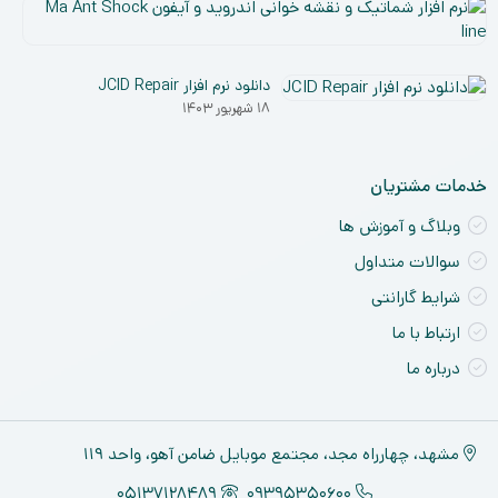
نر
افز
۵
شم
دی
و
دانلود نرم افزار JCID Repair
۰۳
نق
۱۸ شهریور ۱۴۰۳
خو
ان
و
خدمات مشتریان
آی
a
وبلاگ و آموزش ها
nt
سوالات متداول
ck
ne
شرایط گارانتی
ارتباط با ما
درباره ما
مشهد، چهارراه مجد، مجتمع موبایل ضامن آهو، واحد ۱۱۹
05137128489
09395350600