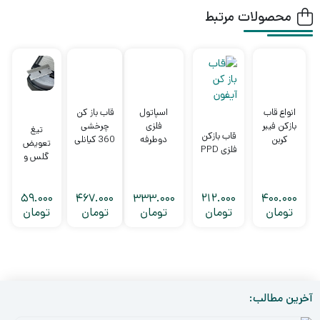
محصولات مرتبط
انواع قاب
اسپاتول
قاب باز کن
بازکن فیبر
فلزی
چرخشی
تیغ
قاب بازکن
کربن
دوطرفه
360 کیانلی
تعویض
فلزی PPD
کیانلی
کایسی
MEGA-
گلس و
IDEA
Kaisi i8
السیدی
GEM
59.000
467.000
333.000
212.000
400.000
آمریکایی
تومان
تومان
تومان
تومان
تومان
آخرین مطالب: