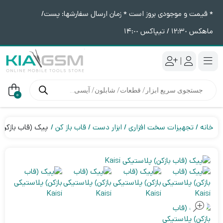
* قیمت و موجودی بروز است * زمان ارسال سفارشها: پست/
ماهکس ١٢:٣٠ / تیپاکس ١۴:٠٠
|
جستجوی
محصولات
0
خانه
تجهیزات سخت افزاری
ابزار دست
قاب باز کن
پیک (قاب بازکن) پل