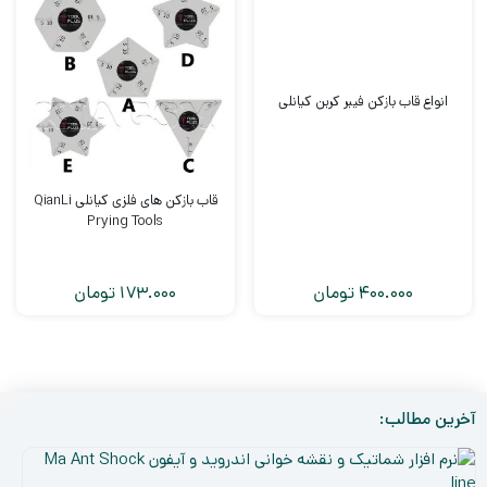
انواع قاب بازکن فیبر کربن کیانلی
قاب بازکن های فلزی کیانلی QianLi
Prying Tools
400.000
تومان
173.000
تومان
آخرین مطالب:
نر
افز