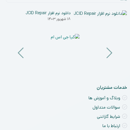
۵
شم
دی
و
دانلود نرم افزار JCID Repair
۰۳
نق
۱۸ شهریور ۱۴۰۳
خو
ان
و
آی
a
nt
ck
ne
خدمات مشتریان
وبلاگ و آموزش ها
سوالات متداول
شرایط گارانتی
ارتباط با ما