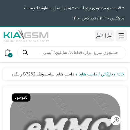
* قیمت و موجودی بروز است * زمان ارسال سفارشها: پست/
ماهکس ١٢:٣٠ / تیپاکس ١۴:٠٠
|
جستجوی
محصولات
0
خانه
بایگانی
دامپ هارد
دامپ هارد سامسونگ S7262 رایگان
ناموجود