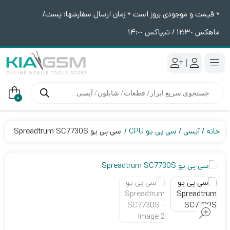
* قیمت و موجودی بروز است * زمان ارسال سفارشها: پست/
ماهکس ١٢:٣٠ / تیپاکس ١۴:٠٠
|
جستجوی
محصولات
0
خانه
آیسی
سی پی یو CPU
سی پی یو Spreadtrum SC7730S