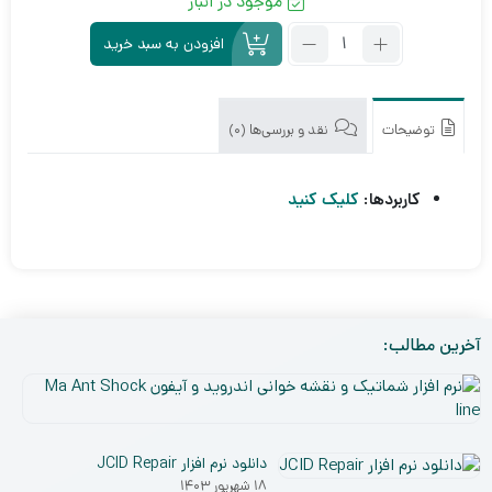
موجود در انبار
تعداد:
افزودن به سبد خرید
سی
پی
یو
Spreadtrum
توضیحات
نقد و بررسی‌ها (0)
SC7730S
کاربردها:
کلیک کنید
آخرین مطالب:
نر
افز
۵
شم
دی
و
دانلود نرم افزار JCID Repair
۰۳
نق
۱۸ شهریور ۱۴۰۳