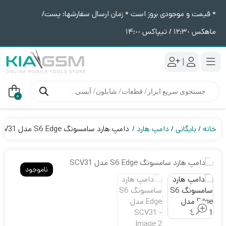
* قیمت و موجودی بروز است * زمان ارسال سفارشها: پست/
ماهکس ١٢:٣٠ / تیپاکس ١۴:٠٠
|
جستجوی
محصولات
0
خانه
بایگانی
دامپ هارد
دامپ هارد سامسونگ S6 Edge مدل SCV31
ناموجود