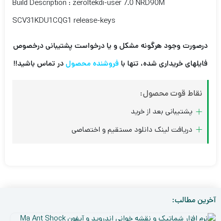
Build Description : zeroltekdi-user 7.0 NRD90M
SCV31KDU1CQG1 release-keys
درصورت وجود هرگونه مشکل و یا درخواست پشتیبانی درخصوص
فایلهای خریداری شده، تنها با
فروشنده محصول
در تماس باشید!!
نقاط قوت محصول:
پشتیبانی بعد از خرید
دریافت لینک دانلود مستقیم و اختصاصی
آخرین مطالب:
نر