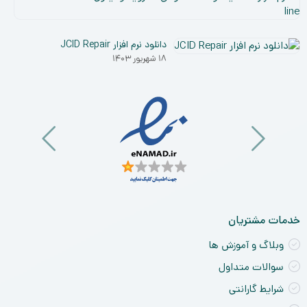
افز
۵
شم
دی
و
دانلود نرم افزار JCID Repair
۰۳
نق
۱۸ شهریور ۱۴۰۳
خو
ان
و
آی
a
nt
ck
ne
خدمات مشتریان
وبلاگ و آموزش ها
سوالات متداول
شرایط گارانتی