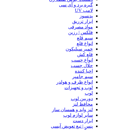
گیره برد و آی سی
لامپ UV
پدنسوز
ابزار تزریق
مواد مصرفی
فلکس | رزین
سیم قلع
انواع قلع
خمیر سیلیکون
قلع کش
انواع چسب
حلال چسب
احیا کننده
سیم جامپر
انواع ظرف و هولدر
لوپ و تجهیزات
لوپ
دوربین لوپ
محافظ لنز
لنز واید و همسان ساز
سایر لوازم لوپ
ابزار دست
پنس | تیغ تعویض آیسی