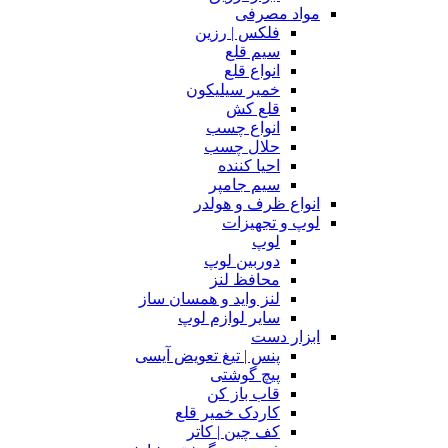
مواد مصرفی
فلکس | رزین
سیم قلع
انواع قلع
خمیر سیلیکون
قلع کش
انواع چسب
حلال چسب
احیا کننده
سیم جامپر
انواع ظرف و هولدر
لوپ و تجهیزات
لوپ
دوربین لوپ
محافظ لنز
لنز واید و همسان ساز
سایر لوازم لوپ
ابزار دست
پنس | تیغ تعویض آیسی
پیچ گوشتی
قاب باز کن
کاردک خمیر قلع
کف چین | کاتر