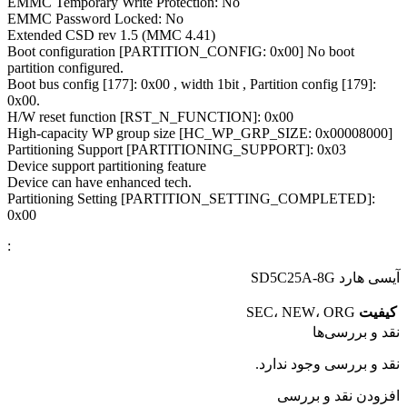
EMMC Temporary Write Protection: No
EMMC Password Locked: No
Extended CSD rev 1.5 (MMC 4.41)
Boot configuration [PARTITION_CONFIG: 0x00] No boot
partition configured.
Boot bus config [177]: 0x00 , width 1bit , Partition config [179]:
0x00.
H/W reset function [RST_N_FUNCTION]: 0x00
High-capacity WP group size [HC_WP_GRP_SIZE: 0x00008000]
Partitioning Support [PARTITIONING_SUPPORT]: 0x03
Device support partitioning feature
Device can have enhanced tech.
Partitioning Setting [PARTITION_SETTING_COMPLETED]:
0x00
:
آیسی هارد SD5C25A-8G
کیفیت
SEC، NEW، ORG
نقد و بررسی‌ها
نقد و بررسی وجود ندارد.
افزودن نقد و بررسی