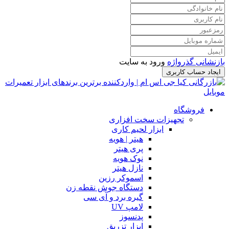
بازنشانی گذرواژه
ورود به سایت
ایجاد حساب کاربری
فروشگاه
تجهیزات سخت افزاری
ابزار لحیم کاری
هیتر | هویه
پری هیتر
نوک هویه
نازل هیتر
اسموکر رزین
دستگاه جوش نقطه زن
گیره برد و آی سی
لامپ UV
پدنسوز
ابزار تزریق