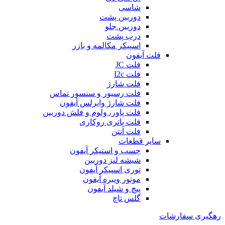
شاسی
دوربین پشت
دوربین جلو
درب پشت
اسپیکر مکالمه و بازر
فلت آیفون
فلت JC
فلت I2c
فلت شارژ
فلت رسیور و سنسور تماس
فلت شارژ وایرلس آیفون
فلت پاور، ولوم و فلش دوربین
فلت باتری روکاری
فلت آنتن
سایر قطعات
چسب و استیکر آیفون
شیشه لنز دوربین
توری اسپیکر آیفون
موتور ویبره آیفون
پیچ و شیلد آیفون
گلس تاچ
رهگیری سفارشات