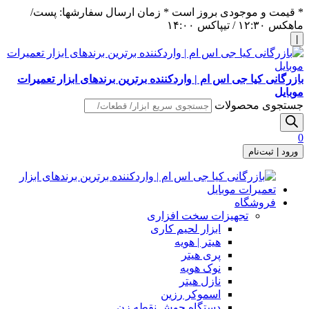
* قیمت و موجودی بروز است * زمان ارسال سفارشها: پست/
ماهکس ١٢:٣٠ / تیپاکس ١۴:٠٠
|
بازرگانی کیا جی اس ام | واردکننده برترین برندهای ابزار تعمیرات
موبایل
جستجوی محصولات
0
ورود | ثبت‌نام
فروشگاه
تجهیزات سخت افزاری
ابزار لحیم کاری
هیتر | هویه
پری هیتر
نوک هویه
نازل هیتر
اسموکر رزین
دستگاه جوش نقطه زن