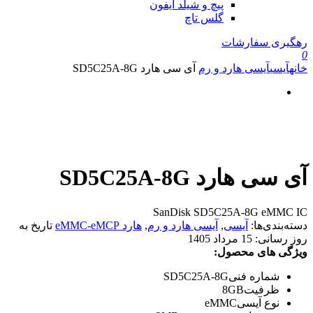
پیچ و شیلد آیفون
گلس تاچ
رهگیری سفارشات
0
خانه
آیسی
آیسی هارد و رم
آی سی هارد SD5C25A-8G
آی سی هارد SD5C25A-8G
SanDisk SD5C25A-8G eMMC IC
دسته‌بندی‌ها:
آیسی
,
آیسی هارد و رم
,
هارد eMMC-eMCP
تاریخ به
روز رسانی:
15 مرداد 1405
ویژگی های محصول:
شماره فنی
SD5C25A-8G
ظرفیت
8GB
نوع آیسی
eMMC