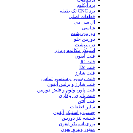
برد آیکلود
برد CNC تک طبقه
قطعات اصلی
ال سی دی
شاسی
دوربین پشت
دوربین جلو
درب پشت
اسپیکر مکالمه و بازر
فلت آیفون
فلت JC
فلت I2c
فلت شارژ
فلت رسیور و سنسور تماس
فلت شارژ وایرلس آیفون
فلت پاور، ولوم و فلش دوربین
فلت باتری روکاری
فلت آنتن
سایر قطعات
چسب و استیکر آیفون
شیشه لنز دوربین
توری اسپیکر آیفون
موتور ویبره آیفون