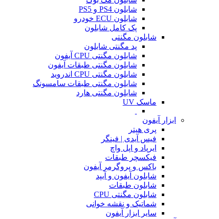
شابلون PS4 و PS5
شابلون ECU خودرو
پک کامل شابلون
شابلون مگنتی
پد مگنتی شابلون
شابلون مگنتی CPU آیفون
شابلون مگنتی طبقات آیفون
شابلون مگنتی CPU اندروید
شابلون مگنتی طبقات سامسونگ
شابلون مگنتی هارد
ماسک UV
ابزار آیفون
پری هیتر
فیس آیدی | فینگر
ایرپاد و اپل واچ
فیکسچر طبقات
باکس و پروگرمر آیفون
شابلون آیفون و آیپد
شابلون طبقات
شابلون مگنتی CPU
شماتیک و نقشه خوانی
سایر ابزار آیفون