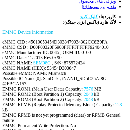
ویژگی های محصول
نقد و بررسی‌ها (0)
کاربردها:
کلیک کنید
لاگ هارد (باکس ایزی جیتگ):
:EMMC Device Information
eMMC CID : 45010053454D3038479034302CC8B0FA
eMMC CSD : D00F00320F5903FFFFFFFFFF92404010
eMMC Manufacturer ID: 0045 , OEM ID: 0100
eMMC Date: 11/2013 Rev.0x90
eMMC NAME:
SEM08G
, S/N: 875572424
eMMC NAME (HEX): 53454D303847
Possible eMMC NAME Mismatch
Possible IC Name[0]: SanDisk , iNAND_SD5C25A-8G
@FBGA153
EMMC ROM1 (Main User Data) Capacity:
7576
MB
EMMC ROM2 (Boot Partition 1) Capacity:
2048
kB
EMMC ROM3 (Boot Partition 2) Capacity:
2048
kB
EMMC RPMB (Replay Protected Memory Block) Capacity:
128
kB
EMMC RPMB is not yet programmed (clear) or RPMB General
failure
EMMC Permanent Write Protection: No