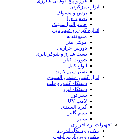
فرز و پیچ گوشتی شارژی
ابزار تمیزکردن
برس و مسواک
تصفیه هوا
حمام الترا سونیک
اندازه گیری و عیب یابی
منبع تغذیه
مولتی متر
دوربین حرارتی
تست شارژ و شوکر باتری
شورت کیلر
انواع کابل
تستر سیم کارت
ابزار گلس، فلت و السیدی
دستگاه گلس و فلت
دستگاه لیزر
سپراتور
لامپ UV
گیره السیدی
سیم گلس
سایر
تجهیزات نرم افزاری
باکس و دانگل اندروید
باکس و پروگرمر آیفون