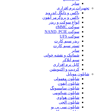
سایر
تجهیزات نرم افزاری
باکس و دانگل اندروید
باکس و پروگرمر آیفون
انواع سوکت و ریدر
سوکت eMMC
سوکت NAND, PCIE
سوکت UFS
ریدر سیم کارت
تستر سیم کارت
سایر
شماتیک و نقشه خوانی
سیم آنلاکر
کابل نرم افزاری
کردیت و اکتیویشن
شابلون موبایل
شابلون معمولی
شابلون آیفون
شابلون سامسونگ
شابلون شیائومی
شابلون هواوی
شابلون الجی
شابلون سی پی یو