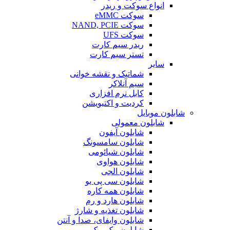
انواع سوکت و ریدر
سوکت eMMC
سوکت NAND, PCIE
سوکت UFS
ریدر سیم کارت
تستر سیم کارت
سایر
شماتیک و نقشه خوانی
سیم آنلاکر
کابل نرم افزاری
کردیت و اکتیویشن
شابلون موبایل
شابلون معمولی
شابلون آیفون
شابلون سامسونگ
شابلون شیائومی
شابلون هواوی
شابلون الجی
شابلون سی پی یو
شابلون همه کاره
شابلون هارد و رم
شابلون تغذیه و شارژ
شابلون وایفای، صدا و آنتن
شابلون مک بوک