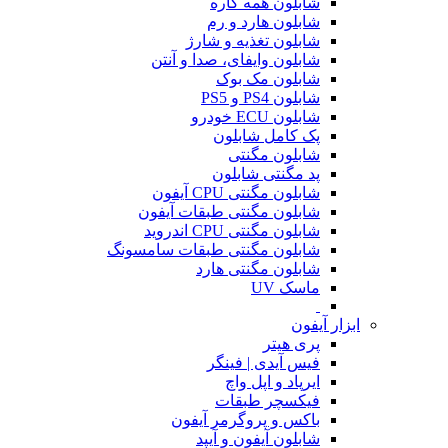
شابلون همه کاره
شابلون هارد و رم
شابلون تغذیه و شارژ
شابلون وایفای، صدا و آنتن
شابلون مک بوک
شابلون PS4 و PS5
شابلون ECU خودرو
پک کامل شابلون
شابلون مگنتی
پد مگنتی شابلون
شابلون مگنتی CPU آیفون
شابلون مگنتی طبقات آیفون
شابلون مگنتی CPU اندروید
شابلون مگنتی طبقات سامسونگ
شابلون مگنتی هارد
ماسک UV
ابزار آیفون
پری هیتر
فیس آیدی | فینگر
ایرپاد و اپل واچ
فیکسچر طبقات
باکس و پروگرمر آیفون
شابلون آیفون و آیپد