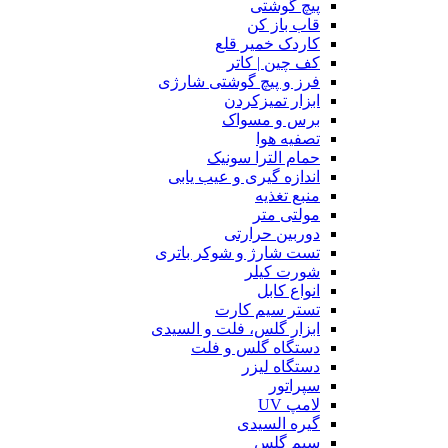
پیچ گوشتی
قاب باز کن
کاردک خمیر قلع
کف چین | کاتر
فرز و پیچ گوشتی شارژی
ابزار تمیزکردن
برس و مسواک
تصفیه هوا
حمام الترا سونیک
اندازه گیری و عیب یابی
منبع تغذیه
مولتی متر
دوربین حرارتی
تست شارژ و شوکر باتری
شورت کیلر
انواع کابل
تستر سیم کارت
ابزار گلس، فلت و السیدی
دستگاه گلس و فلت
دستگاه لیزر
سپراتور
لامپ UV
گیره السیدی
سیم گلس