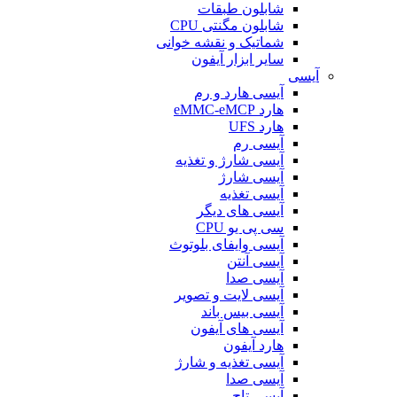
شابلون طبقات
شابلون مگنتی CPU
شماتیک و نقشه خوانی
سایر ابزار آیفون
آیسی
آیسی هارد و رم
هارد eMMC-eMCP
هارد UFS
آیسی رم
آیسی شارژ و تغذیه
آیسی شارژ
آیسی تغذیه
آیسی های دیگر
سی پی یو CPU
آیسی وایفای بلوتوث
آیسی آنتن
آیسی صدا
آیسی لایت و تصویر
آیسی بیس باند
آیسی های آیفون
هارد آیفون
آیسی تغذیه و شارژ
آیسی صدا
آیسی تاچ