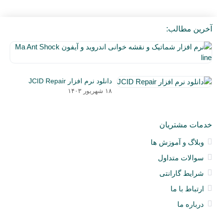
آخرین مطالب:
نر
اف
۵
شم
دی
و
دانلود نرم افزار JCID Repair
۰۳
نق
۱۸ شهریور ۱۴۰۳
خو
ان
و
خدمات مشتریان
آی
a
وبلاگ و آموزش ها
nt
سوالات متداول
ck
ne
شرایط گارانتی
ارتباط با ما
درباره ما