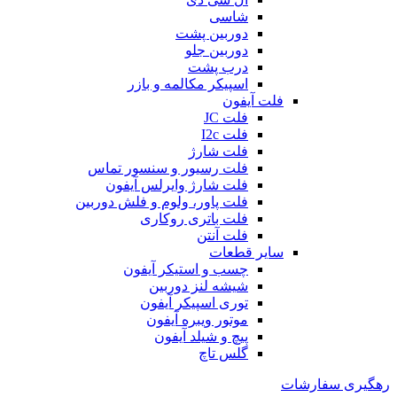
شاسی
دوربین پشت
دوربین جلو
درب پشت
اسپیکر مکالمه و بازر
فلت آیفون
فلت JC
فلت I2c
فلت شارژ
فلت رسیور و سنسور تماس
فلت شارژ وایرلس آیفون
فلت پاور، ولوم و فلش دوربین
فلت باتری روکاری
فلت آنتن
سایر قطعات
چسب و استیکر آیفون
شیشه لنز دوربین
توری اسپیکر آیفون
موتور ویبره آیفون
پیچ و شیلد آیفون
گلس تاچ
رهگیری سفارشات