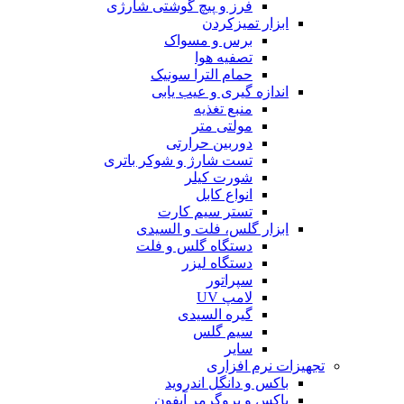
فرز و پیچ گوشتی شارژی
ابزار تمیزکردن
برس و مسواک
تصفیه هوا
حمام الترا سونیک
اندازه گیری و عیب یابی
منبع تغذیه
مولتی متر
دوربین حرارتی
تست شارژ و شوکر باتری
شورت کیلر
انواع کابل
تستر سیم کارت
ابزار گلس، فلت و السیدی
دستگاه گلس و فلت
دستگاه لیزر
سپراتور
لامپ UV
گیره السیدی
سیم گلس
سایر
تجهیزات نرم افزاری
باکس و دانگل اندروید
باکس و پروگرمر آیفون