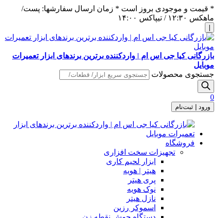
* قیمت و موجودی بروز است * زمان ارسال سفارشها: پست/
ماهکس ١٢:٣٠ / تیپاکس ١۴:٠٠
|
بازرگانی کیا جی اس ام | واردکننده برترین برندهای ابزار تعمیرات
موبایل
جستجوی محصولات
0
ورود | ثبت‌نام
فروشگاه
تجهیزات سخت افزاری
ابزار لحیم کاری
هیتر | هویه
پری هیتر
نوک هویه
نازل هیتر
اسموکر رزین
دستگاه جوش نقطه زن