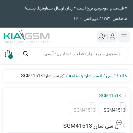
* قیمت و موجودی بروز است * زمان ارسال سفارشها: پست/
ماهکس ١٢:٣٠ / تیپاکس ١۴:٠٠
|
جستجوی
محصولات
0
خانه
آیسی
آیسی شارژ و تغذیه
آی سی شارژ SGM41513
آی سی شارژ SGM41513