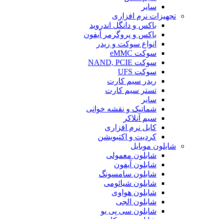
سایر
تجهیزات نرم افزاری
باکس و دانگل اندروید
باکس و پروگرمر آیفون
انواع سوکت و ریدر
سوکت eMMC
سوکت NAND, PCIE
سوکت UFS
ریدر سیم کارت
تستر سیم کارت
سایر
شماتیک و نقشه خوانی
سیم آنلاکر
کابل نرم افزاری
کردیت و اکتیویشن
شابلون موبایل
شابلون معمولی
شابلون آیفون
شابلون سامسونگ
شابلون شیائومی
شابلون هواوی
شابلون الجی
شابلون سی پی یو