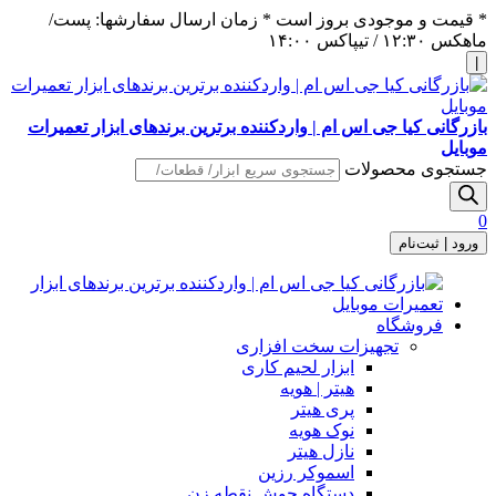
* قیمت و موجودی بروز است * زمان ارسال سفارشها: پست/
ماهکس ١٢:٣٠ / تیپاکس ١۴:٠٠
|
بازرگانی کیا جی اس ام | واردکننده برترین برندهای ابزار تعمیرات
موبایل
جستجوی محصولات
0
ورود | ثبت‌نام
فروشگاه
تجهیزات سخت افزاری
ابزار لحیم کاری
هیتر | هویه
پری هیتر
نوک هویه
نازل هیتر
اسموکر رزین
دستگاه جوش نقطه زن