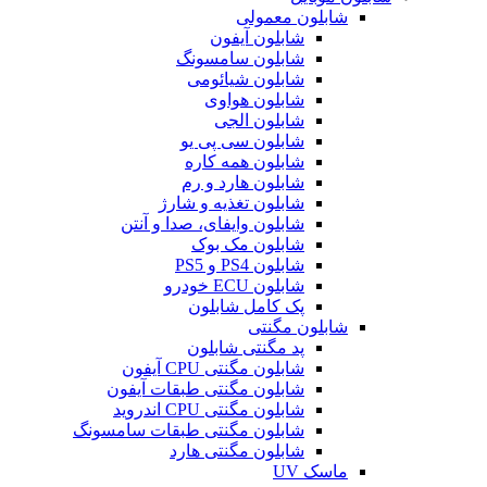
شابلون معمولی
شابلون آیفون
شابلون سامسونگ
شابلون شیائومی
شابلون هواوی
شابلون الجی
شابلون سی پی یو
شابلون همه کاره
شابلون هارد و رم
شابلون تغذیه و شارژ
شابلون وایفای، صدا و آنتن
شابلون مک بوک
شابلون PS4 و PS5
شابلون ECU خودرو
پک کامل شابلون
شابلون مگنتی
پد مگنتی شابلون
شابلون مگنتی CPU آیفون
شابلون مگنتی طبقات آیفون
شابلون مگنتی CPU اندروید
شابلون مگنتی طبقات سامسونگ
شابلون مگنتی هارد
ماسک UV