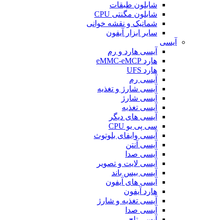
شابلون طبقات
شابلون مگنتی CPU
شماتیک و نقشه خوانی
سایر ابزار آیفون
آیسی
آیسی هارد و رم
هارد eMMC-eMCP
هارد UFS
آیسی رم
آیسی شارژ و تغذیه
آیسی شارژ
آیسی تغذیه
آیسی های دیگر
سی پی یو CPU
آیسی وایفای بلوتوث
آیسی آنتن
آیسی صدا
آیسی لایت و تصویر
آیسی بیس باند
آیسی های آیفون
هارد آیفون
آیسی تغذیه و شارژ
آیسی صدا
آیسی تاچ