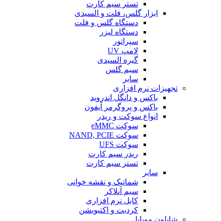
تستر سیم کارت
ابزار گلس، فلت و السیدی
دستگاه گلس و فلت
دستگاه لیزر
سپراتور
لامپ UV
گیره السیدی
سیم گلس
سایر
تجهیزات نرم افزاری
باکس و دانگل اندروید
باکس و پروگرمر آیفون
انواع سوکت و ریدر
سوکت eMMC
سوکت NAND, PCIE
سوکت UFS
ریدر سیم کارت
تستر سیم کارت
سایر
شماتیک و نقشه خوانی
سیم آنلاکر
کابل نرم افزاری
کردیت و اکتیویشن
شابلون موبایل