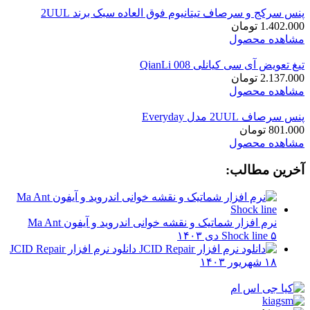
پنس سرکج و سرصاف تیتانیوم فوق العاده سبک برند 2UUL
1.402.000
تومان
مشاهده محصول
تیغ تعویض آی سی کیانلی QianLi 008
2.137.000
تومان
مشاهده محصول
پنس سرصاف 2UUL مدل Everyday
801.000
تومان
مشاهده محصول
آخرین مطالب:
نرم افزار شماتیک و نقشه خوانی اندروید و آیفون Ma Ant
۵ دی ۱۴۰۳
Shock line
دانلود نرم افزار JCID Repair
۱۸ شهریور ۱۴۰۳