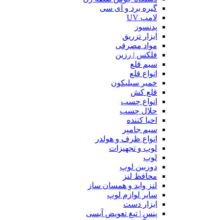
گیره برد و آی سی
لامپ UV
پدنسوز
ابزار تزریق
مواد مصرفی
فلکس | رزین
سیم قلع
انواع قلع
خمیر سیلیکون
قلع کش
انواع چسب
حلال چسب
احیا کننده
سیم جامپر
انواع ظرف و هولدر
لوپ و تجهیزات
لوپ
دوربین لوپ
محافظ لنز
لنز واید و همسان ساز
سایر لوازم لوپ
ابزار دست
پنس | تیغ تعویض آیسی