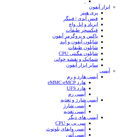
ابزار آیفون
پری هیتر
فیس آیدی | فینگر
ایرپاد و اپل واچ
فیکسچر طبقات
باکس و پروگرمر آیفون
شابلون آیفون و آیپد
شابلون طبقات
شابلون مگنتی CPU
شماتیک و نقشه خوانی
سایر ابزار آیفون
آیسی
آیسی هارد و رم
هارد eMMC-eMCP
هارد UFS
آیسی رم
آیسی شارژ و تغذیه
آیسی شارژ
آیسی تغذیه
آیسی های دیگر
سی پی یو CPU
آیسی وایفای بلوتوث
آیسی آنتن