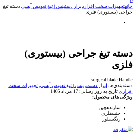
0
خانه
تجهیزات سخت افزاری
ابزار دست
پنس | تیغ تعویض آیسی
دسته تیغ
جراحی (بیستوری) فلزی
دسته تیغ جراحی (بیستوری)
فلزی
surgical blade Handle
دسته‌بندی‌ها:
ابزار دست
,
پنس | تیغ تعویض آیسی
,
تجهیزات سخت
افزاری
تاریخ به روز رسانی:
17 مرداد 1405
ویژگی های محصول:
سازنده
چین
جنس
فلزی
رنگ
سیلور