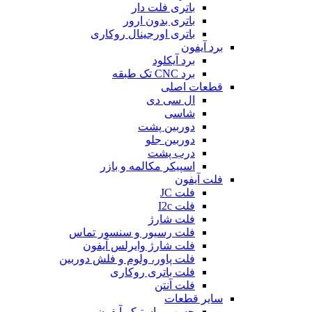
باتری فلت دار
باتری بدون ارور
باتری اورجینال روکاری
برد آیفون
برد آیکلود
برد CNC تک طبقه
قطعات اصلی
ال سی دی
شاسی
دوربین پشت
دوربین جلو
درب پشت
اسپیکر مکالمه و بازر
فلت آیفون
فلت JC
فلت I2c
فلت شارژ
فلت رسیور و سنسور تماس
فلت شارژ وایرلس آیفون
فلت پاور، ولوم و فلش دوربین
فلت باتری روکاری
فلت آنتن
سایر قطعات
چسب و استیکر آیفون