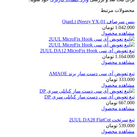
محصولات مرتبط
پنس سرصاف QianLi iNeezy YX-01
1.042.000
تومان
مشاهده محصول
تیغ تعویض آی سی 2UUL DA12 MicroFix Hook
1.164.000
تومان
مشاهده محصول
تیغ تعویض آی سی دست ساز برند AMAOE
333.000
تومان
مشاهده محصول
تیغ تعویض آی سی دست ساز کیانلی سری DP
667.000
تومان
مشاهده محصول
تیغ سرتخت 2UUL DA28 FlatCut
539.000
تومان
مشاهده محصول