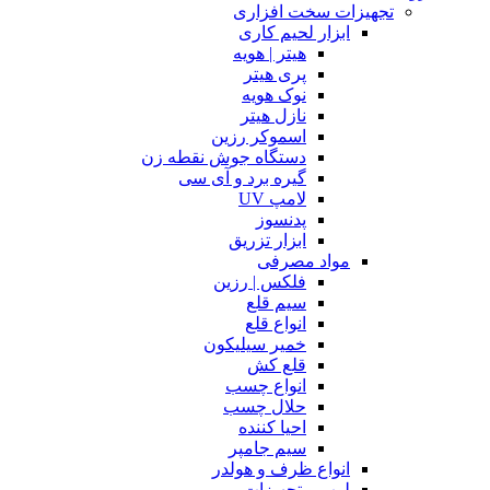
تجهیزات سخت افزاری
ابزار لحیم کاری
هیتر | هویه
پری هیتر
نوک هویه
نازل هیتر
اسموکر رزین
دستگاه جوش نقطه زن
گیره برد و آی سی
لامپ UV
پدنسوز
ابزار تزریق
مواد مصرفی
فلکس | رزین
سیم قلع
انواع قلع
خمیر سیلیکون
قلع کش
انواع چسب
حلال چسب
احیا کننده
سیم جامپر
انواع ظرف و هولدر
لوپ و تجهیزات