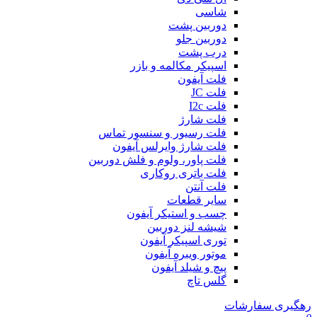
شاسی
دوربین پشت
دوربین جلو
درب پشت
اسپیکر مکالمه و بازر
فلت آیفون
فلت JC
فلت I2c
فلت شارژ
فلت رسیور و سنسور تماس
فلت شارژ وایرلس آیفون
فلت پاور، ولوم و فلش دوربین
فلت باتری روکاری
فلت آنتن
سایر قطعات
چسب و استیکر آیفون
شیشه لنز دوربین
توری اسپیکر آیفون
موتور ویبره آیفون
پیچ و شیلد آیفون
گلس تاچ
رهگیری سفارشات