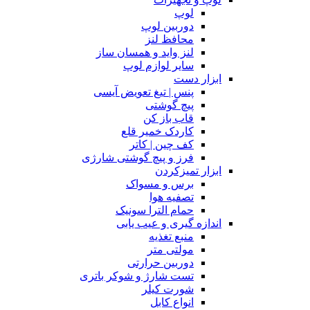
لوپ
دوربین لوپ
محافظ لنز
لنز واید و همسان ساز
سایر لوازم لوپ
ابزار دست
پنس | تیغ تعویض آیسی
پیچ گوشتی
قاب باز کن
کاردک خمیر قلع
کف چین | کاتر
فرز و پیچ گوشتی شارژی
ابزار تمیزکردن
برس و مسواک
تصفیه هوا
حمام الترا سونیک
اندازه گیری و عیب یابی
منبع تغذیه
مولتی متر
دوربین حرارتی
تست شارژ و شوکر باتری
شورت کیلر
انواع کابل