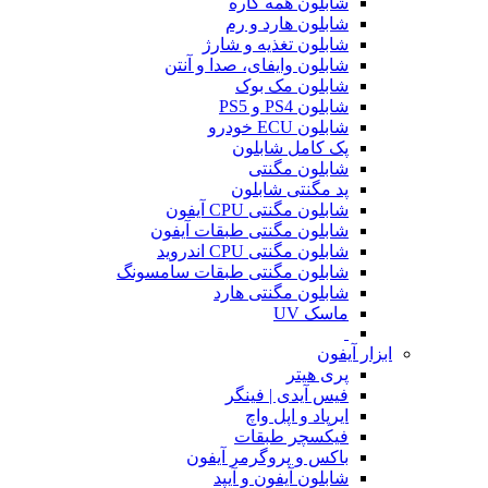
شابلون همه کاره
شابلون هارد و رم
شابلون تغذیه و شارژ
شابلون وایفای، صدا و آنتن
شابلون مک بوک
شابلون PS4 و PS5
شابلون ECU خودرو
پک کامل شابلون
شابلون مگنتی
پد مگنتی شابلون
شابلون مگنتی CPU آیفون
شابلون مگنتی طبقات آیفون
شابلون مگنتی CPU اندروید
شابلون مگنتی طبقات سامسونگ
شابلون مگنتی هارد
ماسک UV
ابزار آیفون
پری هیتر
فیس آیدی | فینگر
ایرپاد و اپل واچ
فیکسچر طبقات
باکس و پروگرمر آیفون
شابلون آیفون و آیپد