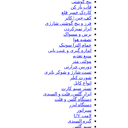
پیچ گوشتی
قاب باز کن
کاردک خمیر قلع
کف چین | کاتر
فرز و پیچ گوشتی شارژی
ابزار تمیزکردن
برس و مسواک
تصفیه هوا
حمام الترا سونیک
اندازه گیری و عیب یابی
منبع تغذیه
مولتی متر
دوربین حرارتی
تست شارژ و شوکر باتری
شورت کیلر
انواع کابل
تستر سیم کارت
ابزار گلس، فلت و السیدی
دستگاه گلس و فلت
دستگاه لیزر
سپراتور
لامپ UV
گیره السیدی
سیم گلس