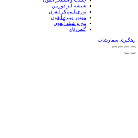
شیشه لنز دوربین
توری اسپیکر آیفون
موتور ویبره آیفون
پیچ و شیلد آیفون
گلس تاچ
رهگیری سفارشات