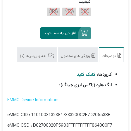
کیفیت
ORG
NEW
SEC
افزودن به سبد خرید
توضیحات
ویژگی های محصول
نقد و بررسی‌ها (0)
کاربردها:
کلیک کنید
لاگ هارد (باکس ایزی جیتگ):
:EMMC Device Information
eMMC CID : 11010031323847333200C2E7D205538B
eMMC CSD : D02700328F5903FFFFFFFFFF864000F7