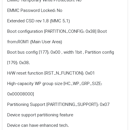
EMMC Temporary Write Protection: No
EMMC Password Locked: No
Extended CSD rev 1.8 (MMC 5.1)
Boot configuration [PARTITION_CONFIG: 0x38] Boot
from:ROM1 (Main User Area)
Boot bus config [177]: 0x00 , width 1bit , Partition config
[179]: 0x38.
H/W reset function [RST_N_FUNCTION]: 0x01
High-capacity WP group size [HC_WP_GRP_SIZE:
0x00008000]
Partitioning Support [PARTITIONING_SUPPORT]: 0x07
Device support partitioning feature
Device can have enhanced tech.