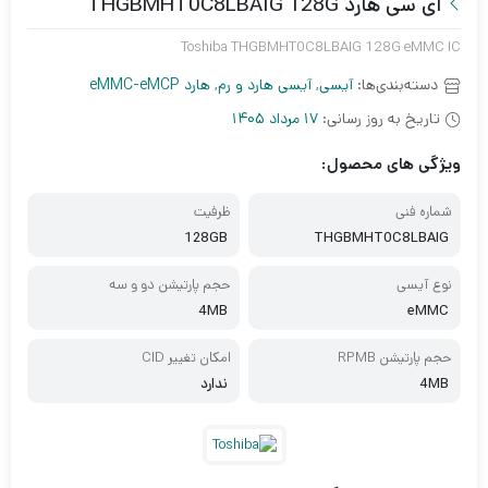
آی سی هارد THGBMHT0C8LBAIG 128G
Toshiba THGBMHT0C8LBAIG 128G eMMC IC
دسته‌بندی‌ها:
آیسی
,
آیسی هارد و رم
,
هارد eMMC-eMCP
تاریخ به روز رسانی:
17 مرداد 1405
ویژگی های محصول:
شماره فنی
ظرفیت
128GB
THGBMHT0C8LBAIG
نوع آیسی
حجم پارتیشن دو و سه
4MB
eMMC
حجم پارتیشن RPMB
امکان تغییر CID
4MB
ندارد