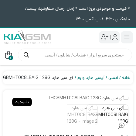
* قیمت و موجودی بروز است * زمان ارسال سفارشها: پست/
ماهکس ١٢:٣٠ / تیپاکس ١۴:٠٠
|
جستجوی
محصولات
0
خانه
آیسی
آیسی هارد و رم
آی سی هارد THGBMHT0C8LBAIG 128G
ناموجود