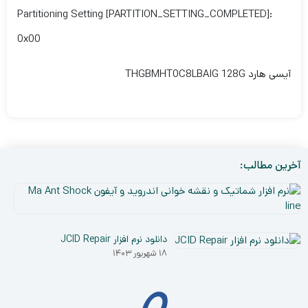
Partitioning Setting [PARTITION_SETTING_COMPLETED]:
0x00
آیسی هارد THGBMHT0C8LBAIG 128G
آخرین مطالب:
نر
افز
۵
شم
دی
و
دانلود نرم افزار JCID Repair
۰۳
نق
۱۸ شهریور ۱۴۰۳
خو
ان
و
آی