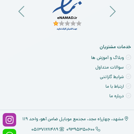
a
nt
ck
ne
خدمات مشتریان
وبلاگ و آموزش ها
سوالات متداول
شرایط گارانتی
ارتباط با ما
درباره ما
مشهد، چهارراه مجد، مجتمع موبایل ضامن آهو، واحد ۱۱۹
05137128489
09395350600