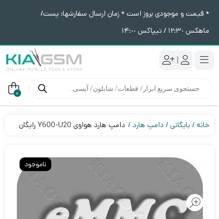
* قیمت و موجودی بروز است * زمان ارسال سفارشها: پست/
ماهکس ١٢:٣٠ / تیپاکس ١۴:٠٠
|
جستجوی
محصولات
0
خانه
بایگانی
دامپ هارد
دامپ هارد هواوی Y600-U20 رایگان
ناموجود