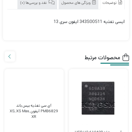
343S00511
توضیحات
ویژگی های محصول
نقد و بررسی‌ها (0)
آیفون
سری
آیسی تغذیه 343S00511 آیفون سری 13
13
محصولات مرتبط
آی سی تغذیه بیس باند
PMB6829 آیفون XS, XS Max,
XR