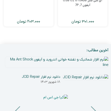
آی سی شارژ USB U2 610A3B
آیفون 7, 7P
301.000
تومان
203.000
تومان
آخرین مطالب:
نر
افز
۵
شم
دی
و
دانلود نرم افزار JCID Repair
۰۳
نق
۱۸ شهریور ۱۴۰۳
خو
ان
و
آی
a
nt