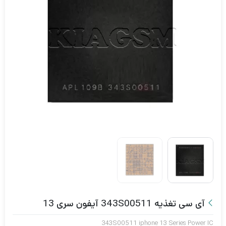
آی سی تغذیه 343S00511 آیفون سری 13
343S00511 iphone 13 Series Power IC