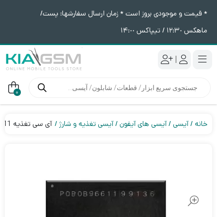
* قیمت و موجودی بروز است * زمان ارسال سفارشها: پست/
ماهکس ١٢:٣٠ / تیپاکس ١۴:٠٠
|
جستجوی
محصولات
0
خانه
آیسی
آیسی های آیفون
آیسی تغذیه و شارژ
آی سی تغذیه 343S00511 آیفون سری 13