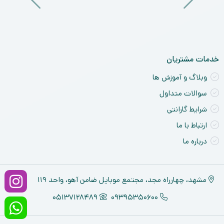
ck
ne
خدمات مشتریان
وبلاگ و آموزش ها
سوالات متداول
شرایط گارانتی
ارتباط با ما
درباره ما
مشهد، چهارراه مجد، مجتمع موبایل ضامن آهو، واحد ۱۱۹
05137128489
09395350600