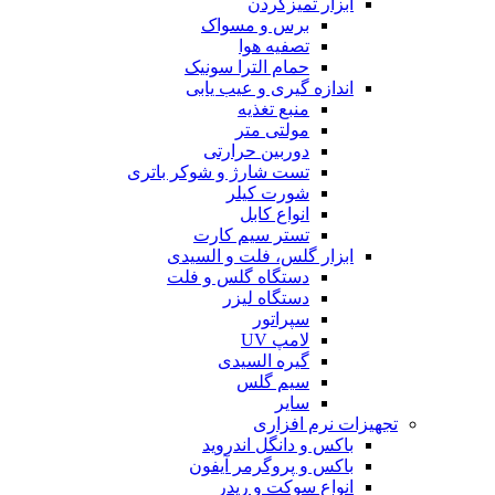
ابزار تمیزکردن
برس و مسواک
تصفیه هوا
حمام الترا سونیک
اندازه گیری و عیب یابی
منبع تغذیه
مولتی متر
دوربین حرارتی
تست شارژ و شوکر باتری
شورت کیلر
انواع کابل
تستر سیم کارت
ابزار گلس، فلت و السیدی
دستگاه گلس و فلت
دستگاه لیزر
سپراتور
لامپ UV
گیره السیدی
سیم گلس
سایر
تجهیزات نرم افزاری
باکس و دانگل اندروید
باکس و پروگرمر آیفون
انواع سوکت و ریدر