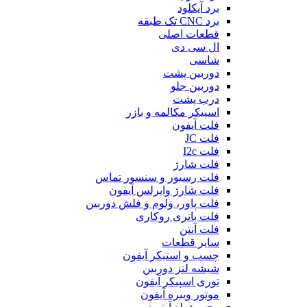
برد آیکلود
برد CNC تک طبقه
قطعات اصلی
ال سی دی
شاسی
دوربین پشت
دوربین جلو
درب پشت
اسپیکر مکالمه و بازر
فلت آیفون
فلت JC
فلت I2c
فلت شارژ
فلت رسیور و سنسور تماس
فلت شارژ وایرلس آیفون
فلت پاور، ولوم و فلش دوربین
فلت باتری روکاری
فلت آنتن
سایر قطعات
چسب و استیکر آیفون
شیشه لنز دوربین
توری اسپیکر آیفون
موتور ویبره آیفون