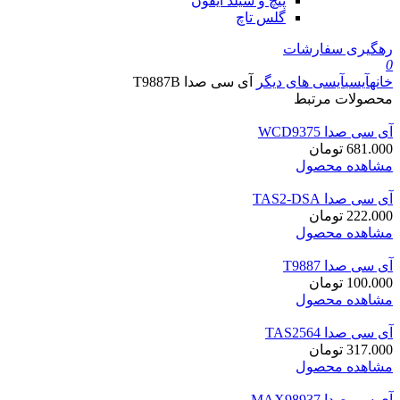
پیچ و شیلد آیفون
گلس تاچ
رهگیری سفارشات
0
خانه
آیسی
آیسی های دیگر
آی سی صدا T9887B
محصولات مرتبط
آی سی صدا WCD9375
681.000
تومان
مشاهده محصول
آی سی صدا TAS2-DSA
222.000
تومان
مشاهده محصول
آی سی صدا T9887
100.000
تومان
مشاهده محصول
آی سی صدا TAS2564
317.000
تومان
مشاهده محصول
آی سی صدا MAX98937