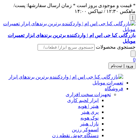
* قیمت و موجودی بروز است * زمان ارسال سفارشها: پست/
ماهکس ١٢:٣٠ / تیپاکس ١۴:٠٠
|
بازرگانی کیا جی اس ام | واردکننده برترین برندهای ابزار تعمیرات
موبایل
جستجوی محصولات
0
ورود | ثبت‌نام
فروشگاه
تجهیزات سخت افزاری
ابزار لحیم کاری
هیتر | هویه
پری هیتر
نوک هویه
نازل هیتر
اسموکر رزین
دستگاه جوش نقطه زن