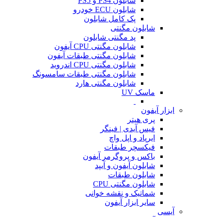
شابلون PS4 و PS5
شابلون ECU خودرو
پک کامل شابلون
شابلون مگنتی
پد مگنتی شابلون
شابلون مگنتی CPU آیفون
شابلون مگنتی طبقات آیفون
شابلون مگنتی CPU اندروید
شابلون مگنتی طبقات سامسونگ
شابلون مگنتی هارد
ماسک UV
ابزار آیفون
پری هیتر
فیس آیدی | فینگر
ایرپاد و اپل واچ
فیکسچر طبقات
باکس و پروگرمر آیفون
شابلون آیفون و آیپد
شابلون طبقات
شابلون مگنتی CPU
شماتیک و نقشه خوانی
سایر ابزار آیفون
آیسی