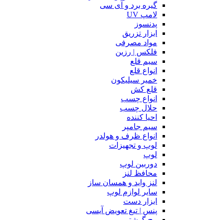
گیره برد و آی سی
لامپ UV
پدنسوز
ابزار تزریق
مواد مصرفی
فلکس | رزین
سیم قلع
انواع قلع
خمیر سیلیکون
قلع کش
انواع چسب
حلال چسب
احیا کننده
سیم جامپر
انواع ظرف و هولدر
لوپ و تجهیزات
لوپ
دوربین لوپ
محافظ لنز
لنز واید و همسان ساز
سایر لوازم لوپ
ابزار دست
پنس | تیغ تعویض آیسی
پیچ گوشتی