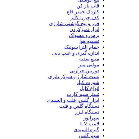
قاب باز کن
کاردک خمیر قلع
کف چین | کاتر
فرز و پیچ گوشتی شارژی
ابزار تمیزکردن
برس و مسواک
تصفیه هوا
حمام الترا سونیک
اندازه گیری و عیب یابی
منبع تغذیه
مولتی متر
دوربین حرارتی
تست شارژ و شوکر باتری
شورت کیلر
انواع کابل
تستر سیم کارت
ابزار گلس، فلت و السیدی
دستگاه گلس و فلت
دستگاه لیزر
سپراتور
لامپ UV
گیره السیدی
سیم گلس