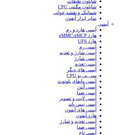
شابلون طبقات
شابلون مگنتی CPU
شماتیک و نقشه خوانی
سایر ابزار آیفون
آیسی
آیسی هارد و رم
هارد eMMC-eMCP
هارد UFS
آیسی رم
آیسی شارژ و تغذیه
آیسی شارژ
آیسی تغذیه
آیسی های دیگر
سی پی یو CPU
آیسی وایفای بلوتوث
آیسی آنتن
آیسی صدا
آیسی لایت و تصویر
آیسی بیس باند
آیسی های آیفون
هارد آیفون
آیسی تغذیه و شارژ
آیسی صدا
آیسی تاچ