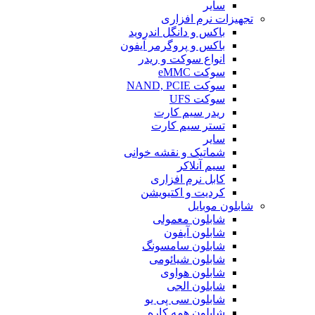
سایر
تجهیزات نرم افزاری
باکس و دانگل اندروید
باکس و پروگرمر آیفون
انواع سوکت و ریدر
سوکت eMMC
سوکت NAND, PCIE
سوکت UFS
ریدر سیم کارت
تستر سیم کارت
سایر
شماتیک و نقشه خوانی
سیم آنلاکر
کابل نرم افزاری
کردیت و اکتیویشن
شابلون موبایل
شابلون معمولی
شابلون آیفون
شابلون سامسونگ
شابلون شیائومی
شابلون هواوی
شابلون الجی
شابلون سی پی یو
شابلون همه کاره