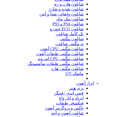
شابلون هارد و رم
شابلون تغذیه و شارژ
شابلون وایفای، صدا و آنتن
شابلون مک بوک
شابلون PS4 و PS5
شابلون ECU خودرو
پک کامل شابلون
شابلون مگنتی
پد مگنتی شابلون
شابلون مگنتی CPU آیفون
شابلون مگنتی طبقات آیفون
شابلون مگنتی CPU اندروید
شابلون مگنتی طبقات سامسونگ
شابلون مگنتی هارد
ماسک UV
ابزار آیفون
پری هیتر
فیس آیدی | فینگر
ایرپاد و اپل واچ
فیکسچر طبقات
باکس و پروگرمر آیفون
شابلون آیفون و آیپد