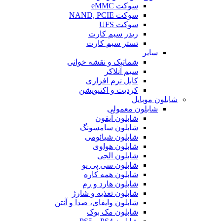
سوکت eMMC
سوکت NAND, PCIE
سوکت UFS
ریدر سیم کارت
تستر سیم کارت
سایر
شماتیک و نقشه خوانی
سیم آنلاکر
کابل نرم افزاری
کردیت و اکتیویشن
شابلون موبایل
شابلون معمولی
شابلون آیفون
شابلون سامسونگ
شابلون شیائومی
شابلون هواوی
شابلون الجی
شابلون سی پی یو
شابلون همه کاره
شابلون هارد و رم
شابلون تغذیه و شارژ
شابلون وایفای، صدا و آنتن
شابلون مک بوک