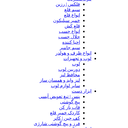
فلکس | رزین
سیم قلع
انواع قلع
خمیر سیلیکون
قلع کش
انواع چسب
حلال چسب
احیا کننده
سیم جامپر
انواع ظرف و هولدر
لوپ و تجهیزات
لوپ
دوربین لوپ
محافظ لنز
لنز واید و همسان ساز
سایر لوازم لوپ
ابزار دست
پنس | تیغ تعویض آیسی
پیچ گوشتی
قاب باز کن
کاردک خمیر قلع
کف چین | کاتر
فرز و پیچ گوشتی شارژی