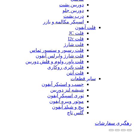
دوربین پشت
دوربین جلو
درب پشت
اسپیکر مکالمه و بازر
فلت آیفون
فلت JC
فلت I2c
فلت شارژ
فلت رسیور و سنسور تماس
فلت شارژ وایرلس آیفون
فلت پاور، ولوم و فلش دوربین
فلت باتری روکاری
فلت آنتن
سایر قطعات
چسب و استیکر آیفون
شیشه لنز دوربین
توری اسپیکر آیفون
موتور ویبره آیفون
پیچ و شیلد آیفون
گلس تاچ
رهگیری سفارشات